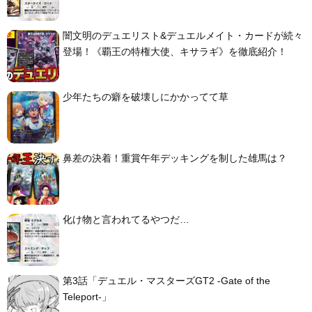
闇文明のデュエリスト&デュエルメイト・カードが続々
登場！《覇王の特権大使、キサラギ》を徹底紹介！
少年たちの癖を破壊しにかかってて草
鼻差の決着！重賞午年デッキングを制した雄馬は？
化け物と言われてるやつだ…
第3話「デュエル・マスターズGT2 -Gate of the
Teleport-」