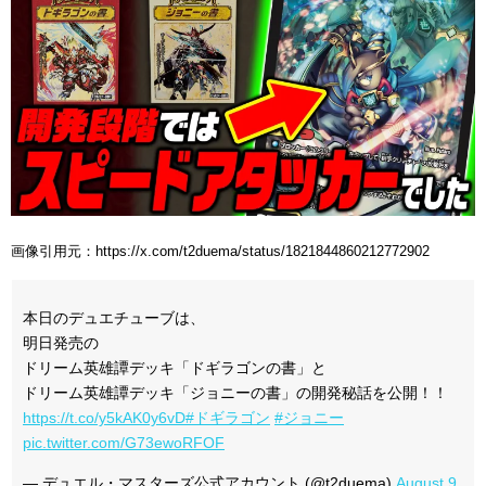
画像引用元：https://x.com/t2duema/status/1821844860212772902
本日のデュエチューブは、
明日発売の
ドリーム英雄譚デッキ「ドギラゴンの書」と
ドリーム英雄譚デッキ「ジョニーの書」の開発秘話を公開！！
https://t.co/y5kAK0y6vD
#ドギラゴン
#ジョニー
pic.twitter.com/G73ewoRFOF
— デュエル・マスターズ公式アカウント (@t2duema)
August 9,