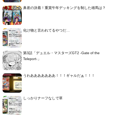
鼻差の決着！重賞午年デッキングを制した雄馬は？
化け物と言われてるやつだ…
第3話「デュエル・マスターズGT2 -Gate of the
Teleport-」
うわあああああああ！！！ギャルだぁ！！！
しっかりナーフなしで草