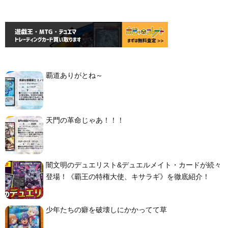
覇道ありがとね～
天門の革命じゃあ！！！
闇文明のデュエリスト&デュエルメイト・カードが続々
登場！《覇王の特権大使、キサラギ》を徹底紹介！
少年たちの癖を破壊しにかかってて草