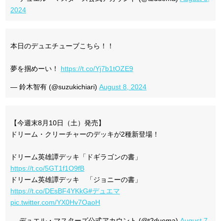
2024
本日のデュエチューブこちら！！
夢を掴めーい！
https://t.co/Yj7b1tOZE9
— 鈴木智有 (@suzukichiari)
August 8, 2024
【今週末8月10日（土）発売】
ドリーム・クリーチャーのデッキが2種新登場！
ドリーム英雄譚デッキ「ドギラゴンの書」
https://t.co/5GT1f1O9fB
ドリーム英雄譚デッキ 「ジョニーの書」
https://t.co/DEsBF4YKkG
#デュエマ
pic.twitter.com/YX0Hv7OaoH
— デュエル・マスターズ公式アカウント (@t2duema)
August 7,