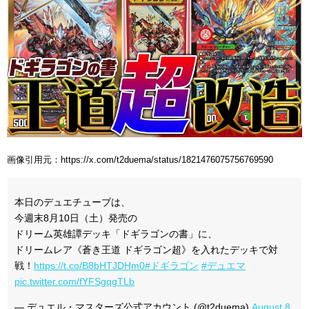
画像引用元：https://x.com/t2duema/status/1821476075756769590
本日のデュエチューブは、
今週末8月10日（土）発売の
ドリーム英雄譚デッキ「ドギラゴンの書」に、
ドリームレア《蒼き王道 ドギラゴン超》を入れたデッキで対
戦！
https://t.co/B8bHTJDHm0
#ドギラゴン
#デュエマ
pic.twitter.com/fYFSgqgTLb
— デュエル・マスターズ公式アカウント (@t2duema)
August 8,