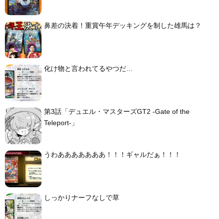
鼻差の決着！重賞午年デッキングを制した雄馬は？
化け物と言われてるやつだ…
第3話「デュエル・マスターズGT2 -Gate of the
Teleport-」
うわあああああああ！！！ギャルだぁ！！！
しっかりナーフなしで草