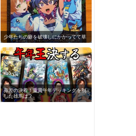
少年たちの癖を破壊しにかかってて草
鼻差の決着！重賞午年デッキングを制
した雄馬は？