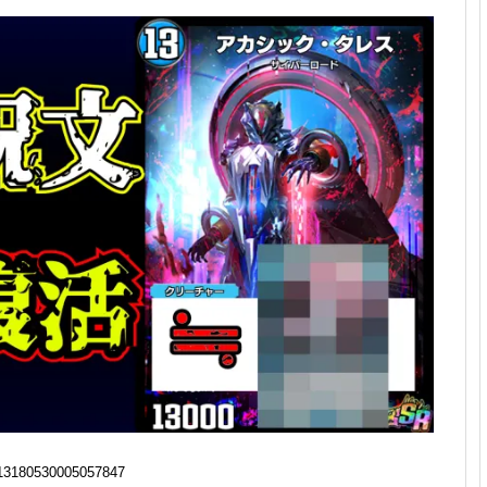
13180530005057847