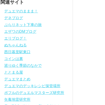
関連サイト
デュエマのままま！
デネブログ
ぶらりネット下車の旅
エザワのDMブログ
エリブログ！
ぬちゃんねる
西日暮里駅東口
コインは裏
巡りゆく季節のなかで
ととまる屋
デュエマまとめ
デュエマのデッキレシピ保管場所
ポフルのデュエルマスターズ研究所
矢毒地雷研究所