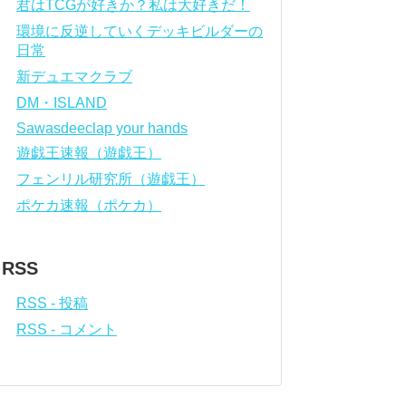
君はTCGが好きか？私は大好きだ！
環境に反逆していくデッキビルダーの
日常
新デュエマクラブ
DM・ISLAND
Sawasdeeclap your hands
遊戯王速報（遊戯王）
フェンリル研究所（遊戯王）
ポケカ速報（ポケカ）
RSS
RSS - 投稿
RSS - コメント