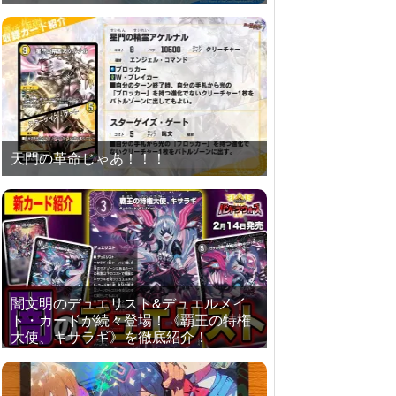
天門の革命じゃあ！！！
闇文明のデュエリスト&デュエルメイ
ト・カードが続々登場！《覇王の特権
大使、キサラギ》を徹底紹介！