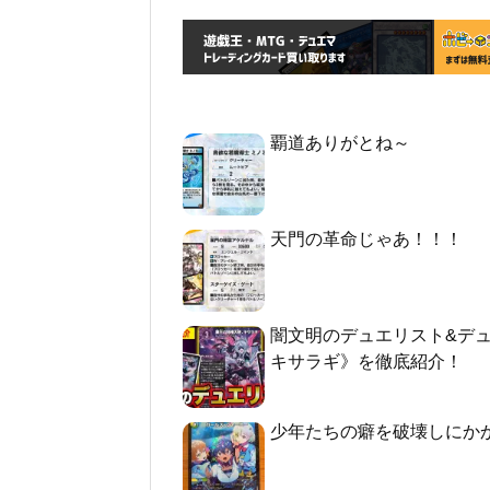
覇道ありがとね～
天門の革命じゃあ！！！
闇文明のデュエリスト&デ
キサラギ》を徹底紹介！
少年たちの癖を破壊しにか