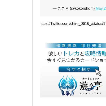
— こころ (@kokorohdm)
May 2
https://Twitter.com/chiro_0616_/statu