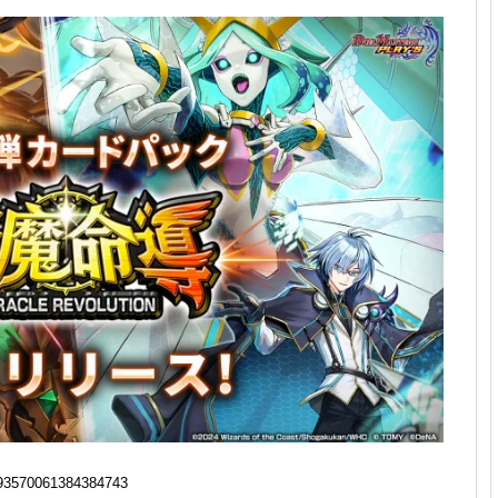
93570061384384743