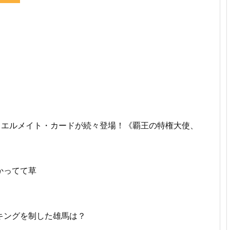
ュエルメイト・カードが続々登場！《覇王の特権大使、
かってて草
キングを制した雄馬は？