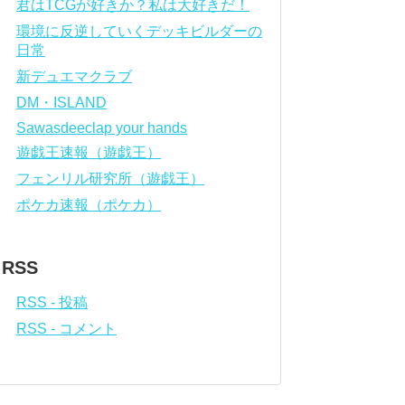
君はTCGが好きか？私は大好きだ！
環境に反逆していくデッキビルダーの
日常
新デュエマクラブ
DM・ISLAND
Sawasdeeclap your hands
遊戯王速報（遊戯王）
フェンリル研究所（遊戯王）
ポケカ速報（ポケカ）
RSS
RSS - 投稿
RSS - コメント