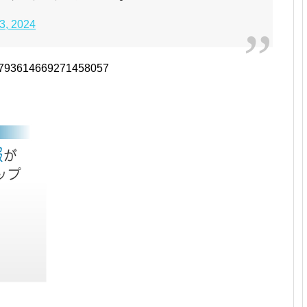
3, 2024
s/1793614669271458057