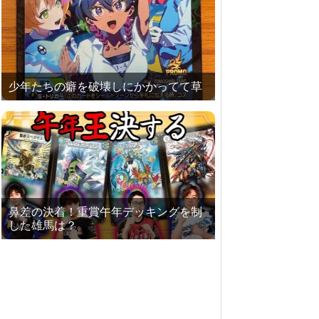
少年たちの癖を破壊しにかかってて草
鼻差の決着！重賞午年デッキングを制
した雄馬は？