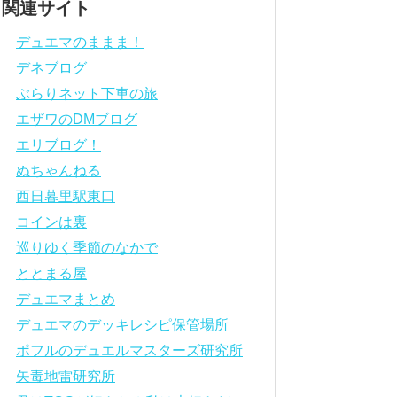
関連サイト
デュエマのままま！
デネブログ
ぶらりネット下車の旅
エザワのDMブログ
エリブログ！
ぬちゃんねる
西日暮里駅東口
コインは裏
巡りゆく季節のなかで
ととまる屋
デュエマまとめ
デュエマのデッキレシピ保管場所
ポフルのデュエルマスターズ研究所
矢毒地雷研究所