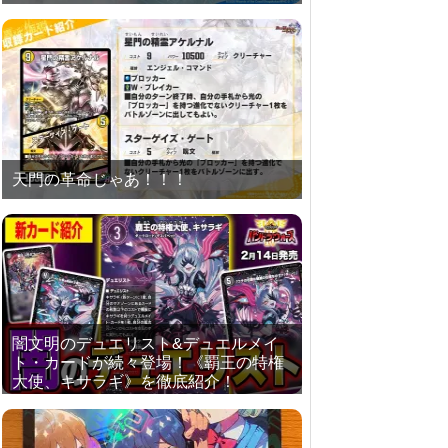
天門の革命じゃあ！！！
闇文明のデュエリスト&デュエルメイ
ト・カードが続々登場！《覇王の特権
大使、キサラギ》を徹底紹介！