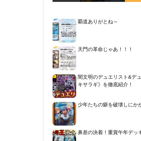
覇道ありがとね～
天門の革命じゃあ！！！
闇文明のデュエリスト&デ
キサラギ》を徹底紹介！
少年たちの癖を破壊しにか
鼻差の決着！重賞午年デッ