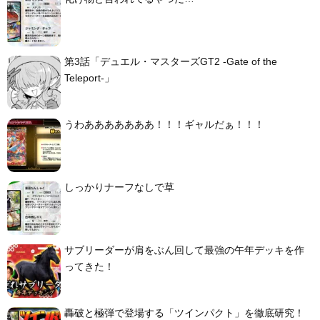
第3話「デュエル・マスターズGT2 -Gate of the
Teleport-」
うわあああああああ！！！ギャルだぁ！！！
しっかりナーフなしで草
サブリーダーが肩をぶん回して最強の午年デッキを作
ってきた！
轟破と極弾で登場する「ツインパクト」を徹底研究！