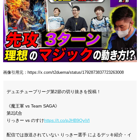
画像引用元：https://x.com/t2duema/status/1792873837723263008
デュエチューブリーグ第2節の切り抜きを投稿！
《魔王軍 vs Team SAGA》
第2試合
りっきー vs のすけ
https://t.co/pJHB9QyiVI
配信では放送されていない りっきー選手 によるデッキ紹介・イ