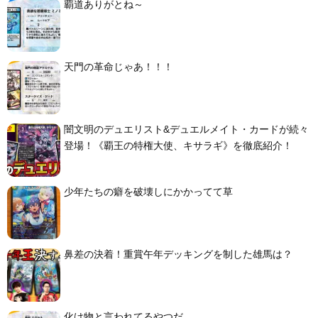
覇道ありがとね～
天門の革命じゃあ！！！
闇文明のデュエリスト&デュエルメイト・カードが続々
登場！《覇王の特権大使、キサラギ》を徹底紹介！
少年たちの癖を破壊しにかかってて草
鼻差の決着！重賞午年デッキングを制した雄馬は？
化け物と言われてるやつだ…