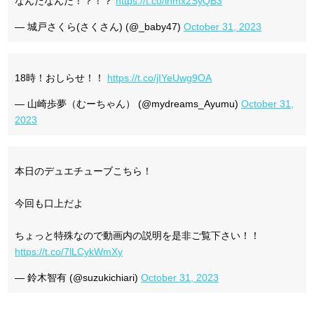
なんだなんだ！？！？
https://t.co/lnmx2SyQB3
— 城戸さくら(さくさん) (@_baby47)
October 31, 2023
18時！おしらせ！！
https://t.co/jIYeUwg9OA
— 山崎歩夢（むーちゃん） (@mydreams_Ayumu)
October 31,
2023
本日のデュエチューブこちら！
今回も口上だよ
ちょっと特殊なので動画内の説明を是非ご覧下さい！！
https://t.co/7lLCykWmXy
— 鈴木智有 (@suzukichiari)
October 31, 2023