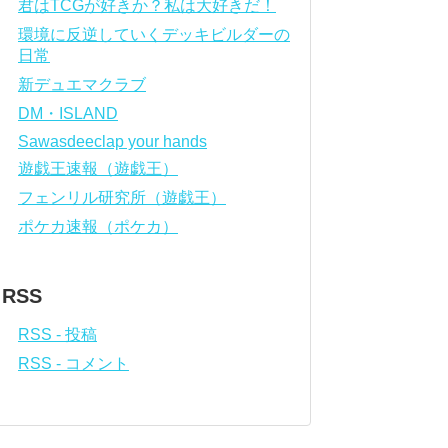
君はTCGが好きか？私は大好きだ！
環境に反逆していくデッキビルダーの
日常
新デュエマクラブ
DM・ISLAND
Sawasdeeclap your hands
遊戯王速報（遊戯王）
フェンリル研究所（遊戯王）
ポケカ速報（ポケカ）
RSS
RSS - 投稿
RSS - コメント