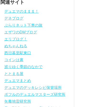
関連サイト
デュエマのままま！
デネブログ
ぶらりネット下車の旅
エザワのDMブログ
エリブログ！
ぬちゃんねる
西日暮里駅東口
コインは裏
巡りゆく季節のなかで
ととまる屋
デュエマまとめ
デュエマのデッキレシピ保管場所
ポフルのデュエルマスターズ研究所
矢毒地雷研究所