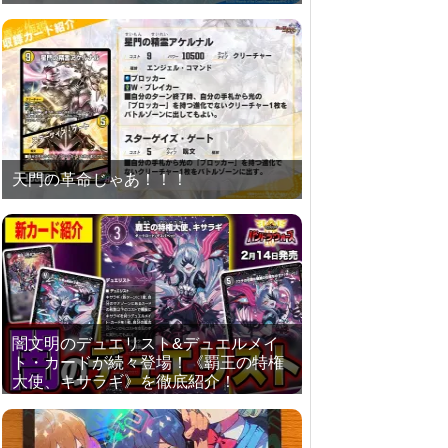
天門の革命じゃあ！！！
闇文明のデュエリスト&デュエルメイ
ト・カードが続々登場！《覇王の特権
大使、キサラギ》を徹底紹介！