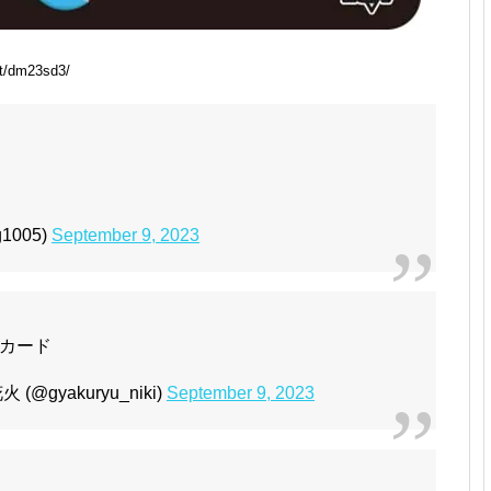
t/dm23sd3/
1005)
September 9, 2023
カード
gyakuryu_niki)
September 9, 2023