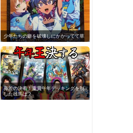
少年たちの癖を破壊しにかかってて草
鼻差の決着！重賞午年デッキングを制
した雄馬は？