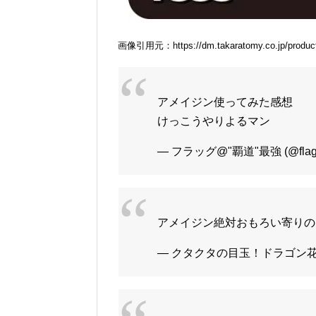
画像引用元：https://dm.takaratomy.co.jp/produc
アメイジン使ってみた感想
けっこうやりよるマン
— フラッグ@"覇道"最強 (@flag
アメイジン絶対おもろい寄りの
— クタクタの目玉！ドラゴン花火 (@