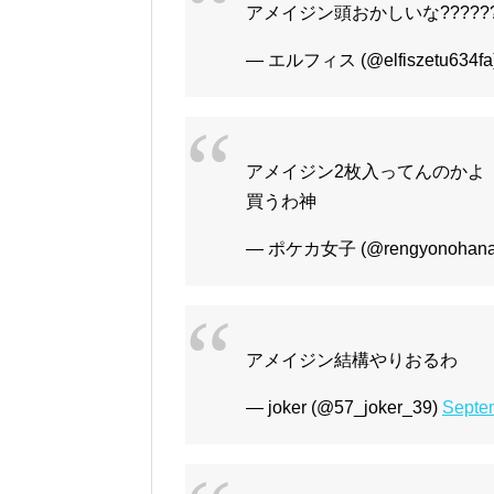
アメイジン頭おかしいな?????
— エルフィス (@elfiszetu634fa
アメイジン2枚入ってんのかよ
買うわ神
— ポケカ女子 (@rengyonohan
アメイジン結構やりおるわ
— joker (@57_joker_39)
Septe