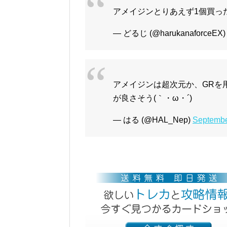
アメイジンとりあえず1個買っ
— どるじ (@harukanaforceEX
アメイジンは超次元か、GRを
が良さそう(｀・ω・´)
— はる (@HAL_Nep)
Septembe