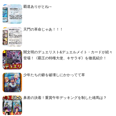
覇道ありがとね～
天門の革命じゃあ！！！
闇文明のデュエリスト&デュエルメイト・カードが続々
登場！《覇王の特権大使、キサラギ》を徹底紹介！
少年たちの癖を破壊しにかかってて草
鼻差の決着！重賞午年デッキングを制した雄馬は？