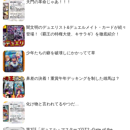
天門の革命じゃあ！！！
闇文明のデュエリスト&デュエルメイト・カードが続々
登場！《覇王の特権大使、キサラギ》を徹底紹介！
少年たちの癖を破壊しにかかってて草
鼻差の決着！重賞午年デッキングを制した雄馬は？
化け物と言われてるやつだ…
第3話「デュエル・マスターズGT2 -Gate of the