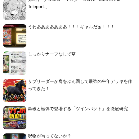
Teleport-」
うわあああああああ！！！ギャルだぁ！！！
しっかりナーフなしで草
サブリーダーが肩をぶん回して最強の午年デッキを作
ってきた！
轟破と極弾で登場する「ツインパクト」を徹底研究！
呪物が写ってないか？