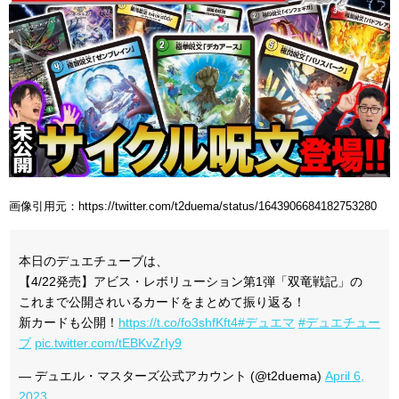
画像引用元：https://twitter.com/t2duema/status/1643906684182753280
本日のデュエチューブは、
【4/22発売】アビス・レボリューション第1弾「双竜戦記」の
これまで公開されいるカードをまとめて振り返る！
新カードも公開！
https://t.co/fo3shfKft4
#デュエマ
#デュエチュー
ブ
pic.twitter.com/tEBKvZrIy9
— デュエル・マスターズ公式アカウント (@t2duema)
April 6,
2023