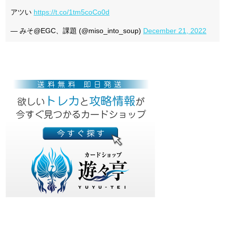
アツい
https://t.co/1tm5coCo0d
— みそ@EGC、課題 (@miso_into_soup)
December 21, 2022