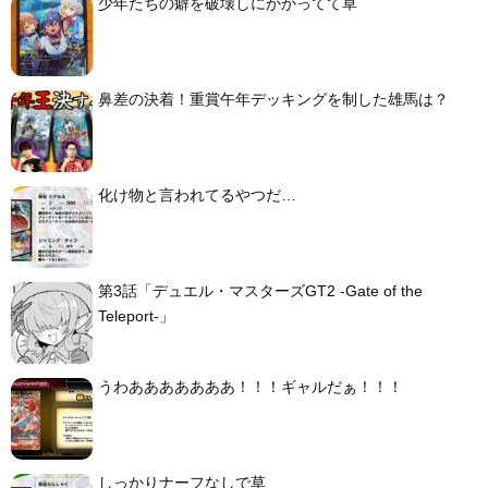
少年たちの癖を破壊しにかかってて草
鼻差の決着！重賞午年デッキングを制した雄馬は？
化け物と言われてるやつだ…
第3話「デュエル・マスターズGT2 -Gate of the
Teleport-」
うわあああああああ！！！ギャルだぁ！！！
しっかりナーフなしで草