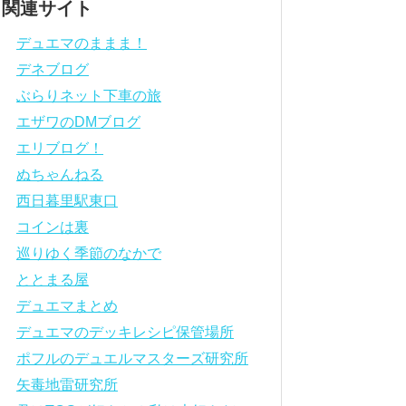
関連サイト
デュエマのままま！
デネブログ
ぶらりネット下車の旅
エザワのDMブログ
エリブログ！
ぬちゃんねる
西日暮里駅東口
コインは裏
巡りゆく季節のなかで
ととまる屋
デュエマまとめ
デュエマのデッキレシピ保管場所
ポフルのデュエルマスターズ研究所
矢毒地雷研究所