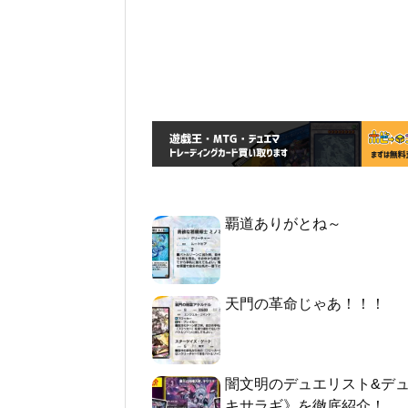
覇道ありがとね～
天門の革命じゃあ！！！
闇文明のデュエリスト&デ
キサラギ》を徹底紹介！