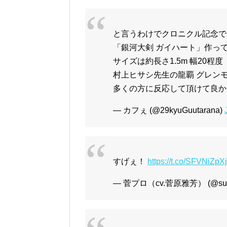
と言うわけでクロニクル記念で
「銀河大剣 ガイハート」作っ
サイズは約長さ1.5m 幅20程度
村上ヒサシ先生の龍覇 グレン
多くの方に反応して頂けて良
— カフぇ (@29kyuGuutarana)
すげぇ！
https://t.co/SFVNiZpX
— 菅プロ（cv.菅原雅芳） (@sug