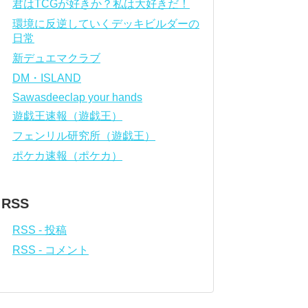
君はTCGが好きか？私は大好きだ！
環境に反逆していくデッキビルダーの
日常
新デュエマクラブ
DM・ISLAND
Sawasdeeclap your hands
遊戯王速報（遊戯王）
フェンリル研究所（遊戯王）
ポケカ速報（ポケカ）
RSS
RSS - 投稿
RSS - コメント