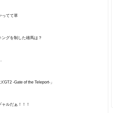
かってて草
キングを制した雄馬は？
…
Gate of the Teleport-」
ギャルだぁ！！！