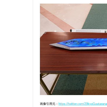
画像引用元：
https://twitter.com/29kyuGuutara