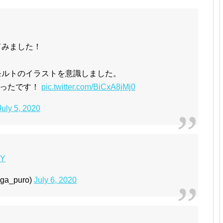
てみました！
モルトのイラストを意識しました。
かったです！
pic.twitter.com/BiCxA8jMj0
July 5, 2020
jY
a_puro)
July 6, 2020