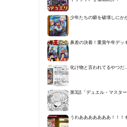
少年たちの癖を破壊しにか
鼻差の決着！重賞午年デッ
化け物と言われてるやつだ
第3話「デュエル・マスターズGT2 -
うわあああああああ！！！