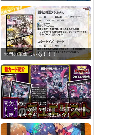
天門の革命じゃあ！！！
闇文明のデュエリスト&デュエルメイ
ト・カードが続々登場！《覇王の特権
大使、キサラギ》を徹底紹介！