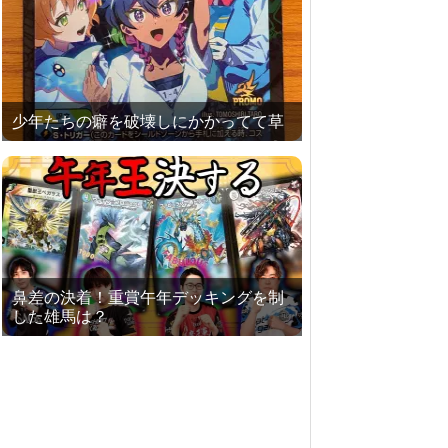
少年たちの癖を破壊しにかかってて草
鼻差の決着！重賞午年デッキングを制
した雄馬は？