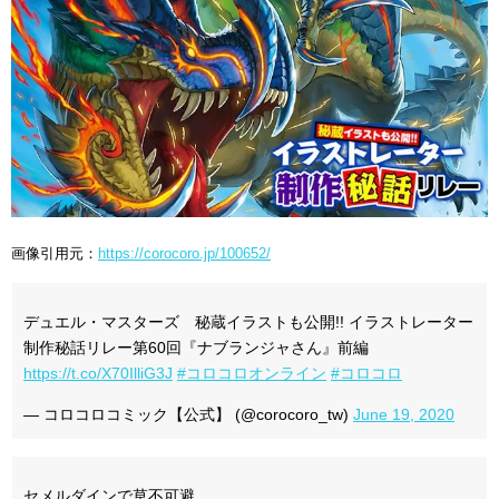
画像引用元：
https://corocoro.jp/100652/
デュエル・マスターズ 秘蔵イラストも公開!! イラストレーター
制作秘話リレー第60回『ナブランジャさん』前編
https://t.co/X70IlliG3J
#コロコロオンライン
#コロコロ
— コロコロコミック【公式】 (@corocoro_tw)
June 19, 2020
セメルダインで草不可避