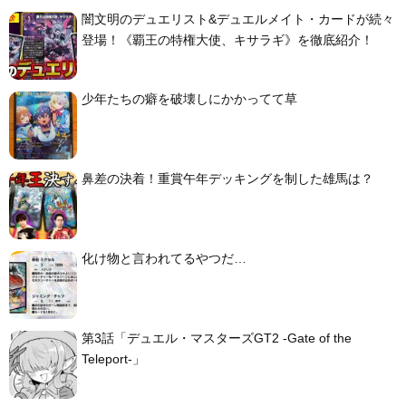
闇文明のデュエリスト&デュエルメイト・カードが続々
登場！《覇王の特権大使、キサラギ》を徹底紹介！
少年たちの癖を破壊しにかかってて草
鼻差の決着！重賞午年デッキングを制した雄馬は？
化け物と言われてるやつだ…
第3話「デュエル・マスターズGT2 -Gate of the
Teleport-」