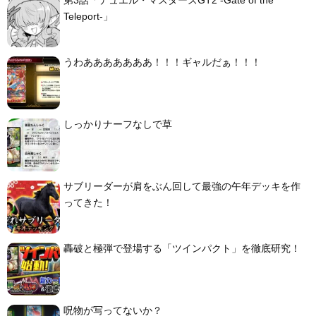
Teleport-」
うわあああああああ！！！ギャルだぁ！！！
しっかりナーフなしで草
サブリーダーが肩をぶん回して最強の午年デッキを作
ってきた！
轟破と極弾で登場する「ツインパクト」を徹底研究！
呪物が写ってないか？