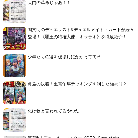
天門の革命じゃあ！！！
闇文明のデュエリスト&デュエルメイト・カードが続々
登場！《覇王の特権大使、キサラギ》を徹底紹介！
少年たちの癖を破壊しにかかってて草
鼻差の決着！重賞午年デッキングを制した雄馬は？
化け物と言われてるやつだ…
第3話「デュエル・マスターズGT2 -Gate of the