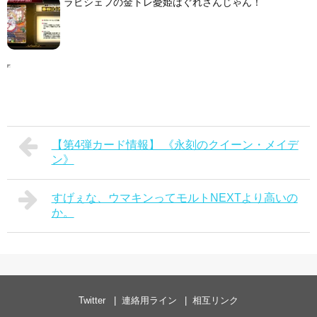
ラビシェフの金トレ憂姫はぐれさんじゃん！
【第4弾カード情報】 《永刻のクイーン・メイデ
ン》
すげぇな、ウマキンってモルトNEXTより高いの
か。
Twitter
連絡用ライン
相互リンク