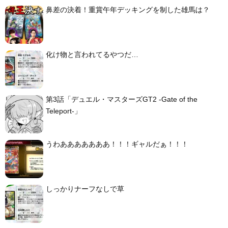
鼻差の決着！重賞午年デッキングを制した雄馬は？
化け物と言われてるやつだ…
第3話「デュエル・マスターズGT2 -Gate of the
Teleport-」
うわあああああああ！！！ギャルだぁ！！！
しっかりナーフなしで草