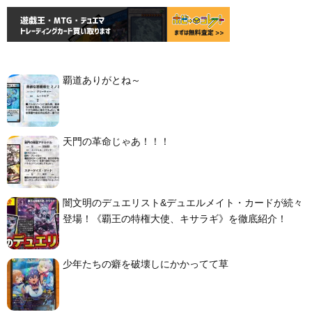
覇道ありがとね～
天門の革命じゃあ！！！
闇文明のデュエリスト&デュエルメイト・カードが続々
登場！《覇王の特権大使、キサラギ》を徹底紹介！
少年たちの癖を破壊しにかかってて草