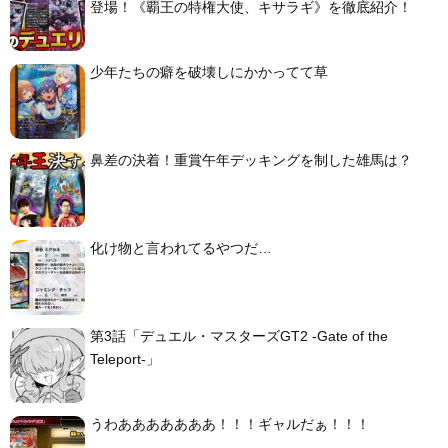
登場！《覇王の特権大使、キサラギ》を徹底紹介！
少年たちの癖を破壊しにかかってて草
鼻差の決着！重賞午年デッキングを制した雄馬は？
化け物と言われてるやつだ…
第3話「デュエル・マスターズGT2 -Gate of the
Teleport-」
うわあああああああ！！！ギャルだぁ！！！