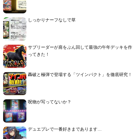
しっかりナーフなしで草
サブリーダーが肩をぶん回して最強の午年デッキを作
ってきた！
轟破と極弾で登場する「ツインパクト」を徹底研究！
呪物が写ってないか？
デュエプレで一番好きまであります…