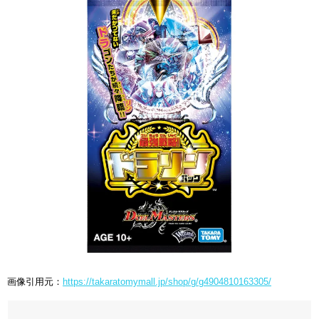
画像引用元：
https://takaratomymall.jp/shop/g/g4904810163305/