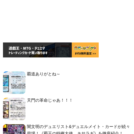
覇道ありがとね～
天門の革命じゃあ！！！
闇文明のデュエリスト&デュエルメイト・カードが続々
登場！《覇王の特権大使、キサラギ》を徹底紹介！