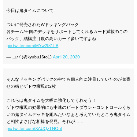
今日は鬼タイムについて
ついに発売されたWドッキングパック！
各チーム/王国のデッキをサポートしてくれるカード満載のこの
パック、結構注目度の高いカード多いですよね
pic.twitter.com/MYw2I81IIB
— コバ (@kyubu16to1)
April 20, 2020
そんなドッキングパックの中でも個人的に注目していたのが鬼寄
せの術とゲドウ権現の2枚
これらは鬼タイムを大幅に強化してくれそう！
ゲドウ権現の効果的にも中速のビートダウン～コントロールくら
いの鬼タイムデッキを組みたいなぁと考えていたところ鬼タイム
と相性よさげな相棒を発見。それが……
pic.twitter.com/XAUQzTNOul