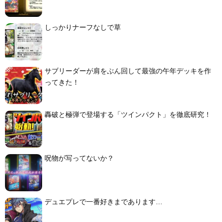
しっかりナーフなしで草
サブリーダーが肩をぶん回して最強の午年デッキを作
ってきた！
轟破と極弾で登場する「ツインパクト」を徹底研究！
呪物が写ってないか？
デュエプレで一番好きまであります…