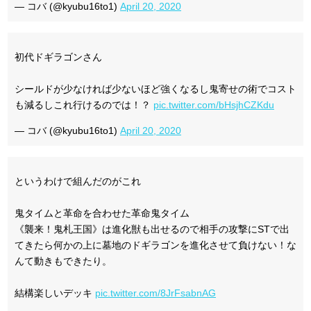
— コバ (@kyubu16to1)
April 20, 2020
初代ドギラゴンさん
シールドが少なければ少ないほど強くなるし鬼寄せの術でコスト
も減るしこれ行けるのでは！？
pic.twitter.com/bHsjhCZKdu
— コバ (@kyubu16to1)
April 20, 2020
というわけで組んだのがこれ
鬼タイムと革命を合わせた革命鬼タイム
《襲来！鬼札王国》は進化獣も出せるので相手の攻撃にSTで出
てきたら何かの上に墓地のドギラゴンを進化させて負けない！な
んて動きもできたり。
結構楽しいデッキ
pic.twitter.com/8JrFsabnAG