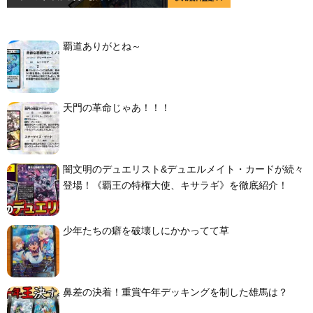
覇道ありがとね～
天門の革命じゃあ！！！
闇文明のデュエリスト&デュエルメイト・カードが続々
登場！《覇王の特権大使、キサラギ》を徹底紹介！
少年たちの癖を破壊しにかかってて草
鼻差の決着！重賞午年デッキングを制した雄馬は？