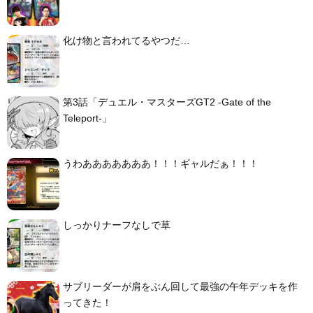
化け物と言われてるやつだ…
第3話「デュエル・マスターズGT2 -Gate of the
Teleport-」
うわあああああああ！！！ギャルだぁ！！！
しっかりナーフなしで草
サブリーダーが肩をぶん回して最強の午年デッキを作
ってきた！