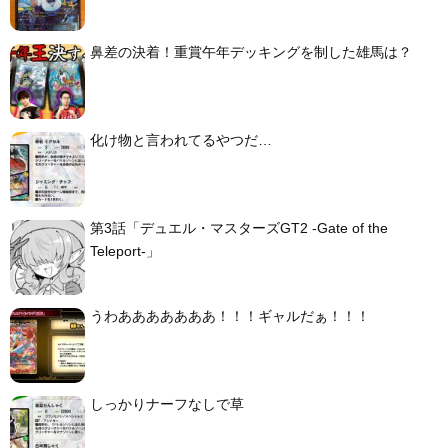
鼻差の決着！重賞午年デッキングを制した雄馬は？
化け物と言われてるやつだ…
第3話「デュエル・マスターズGT2 -Gate of the
Teleport-」
うわあああああああ！！！ギャルだぁ！！！
しっかりナーフなしで草