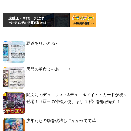
覇道ありがとね～
天門の革命じゃあ！！！
闇文明のデュエリスト&デュエルメイト・カードが続々
登場！《覇王の特権大使、キサラギ》を徹底紹介！
少年たちの癖を破壊しにかかってて草