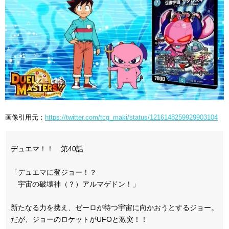
画像引用元：
https://twitter.com/tcg_maki/status/1216148259929903104
デュエマ！！ 第40話
「デュエマに登ジョー！？
宇宙の破壊神（？）アルマゲドン！」
新たなる力を携え、ゼーロが待つ宇宙に向かおうとするジョー。
だが、ジョーのロケットがUFOと激突！！