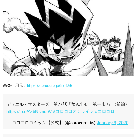
画像引用元：
https://corocoro.jp/87309/
デュエル・マスターズ 第77話「踏み出せ、第一歩!!」〈前編〉
https://t.co/Ax6NtvnqIW
#コロコロオンライン
#コロコロ
— コロコロコミック【公式】 (@corocoro_tw)
January 9, 2020