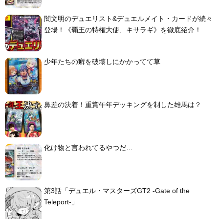
闇文明のデュエリスト&デュエルメイト・カードが続々
登場！《覇王の特権大使、キサラギ》を徹底紹介！
少年たちの癖を破壊しにかかってて草
鼻差の決着！重賞午年デッキングを制した雄馬は？
化け物と言われてるやつだ…
第3話「デュエル・マスターズGT2 -Gate of the
Teleport-」