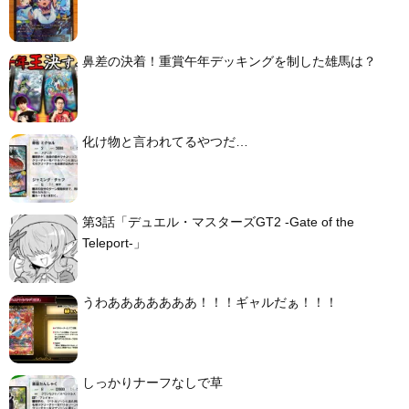
鼻差の決着！重賞午年デッキングを制した雄馬は？
化け物と言われてるやつだ…
第3話「デュエル・マスターズGT2 -Gate of the
Teleport-」
うわあああああああ！！！ギャルだぁ！！！
しっかりナーフなしで草