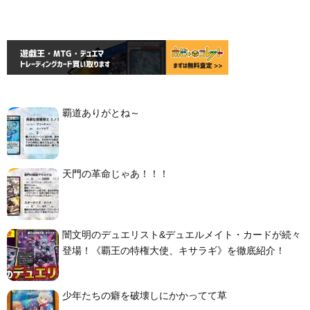
覇道ありがとね～
天門の革命じゃあ！！！
闇文明のデュエリスト&デュエルメイト・カードが続々
登場！《覇王の特権大使、キサラギ》を徹底紹介！
少年たちの癖を破壊しにかかってて草