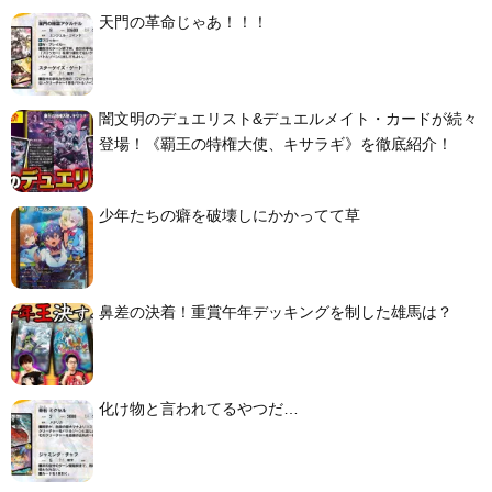
天門の革命じゃあ！！！
闇文明のデュエリスト&デュエルメイト・カードが続々
登場！《覇王の特権大使、キサラギ》を徹底紹介！
少年たちの癖を破壊しにかかってて草
鼻差の決着！重賞午年デッキングを制した雄馬は？
化け物と言われてるやつだ…