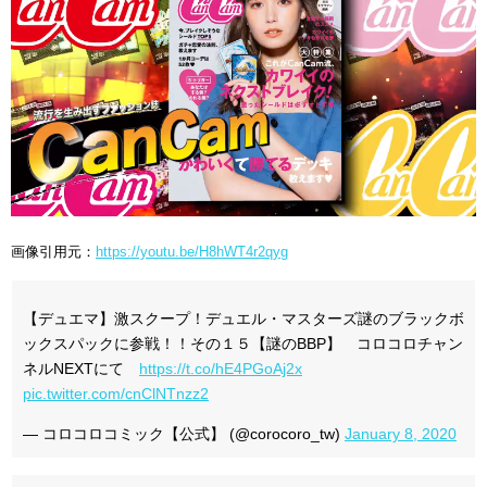
画像引用元：
https://youtu.be/H8hWT4r2qyg
【デュエマ】激スクープ！デュエル・マスターズ謎のブラックボ
ックスパックに参戦！！その１５【謎のBBP】 コロコロチャン
ネルNEXTにて
https://t.co/hE4PGoAj2x
pic.twitter.com/cnClNTnzz2
— コロコロコミック【公式】 (@corocoro_tw)
January 8, 2020