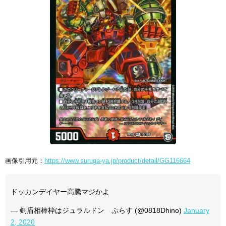
画像引用元：
https://www.suruga-ya.jp/product/detail/GG116664
ドッカンデイヤー高騰マジかよ
— 剣盾相棒枠はジュラルドン ぷらす (@0818Dhino)
January
2, 2020