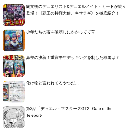
闇文明のデュエリスト&デュエルメイト・カードが続々
登場！《覇王の特権大使、キサラギ》を徹底紹介！
少年たちの癖を破壊しにかかってて草
鼻差の決着！重賞午年デッキングを制した雄馬は？
化け物と言われてるやつだ…
第3話「デュエル・マスターズGT2 -Gate of the
Teleport-」