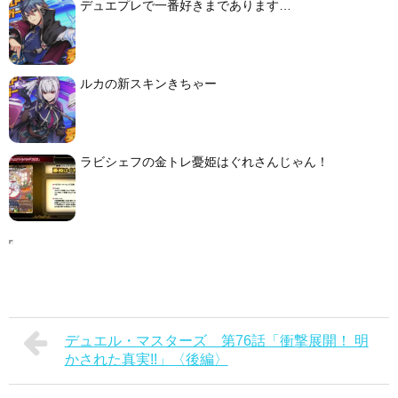
デュエプレで一番好きまであります…
ルカの新スキンきちゃー
ラビシェフの金トレ憂姫はぐれさんじゃん！
デュエル・マスターズ 第76話「衝撃展開！ 明
かされた真実!!」〈後編〉