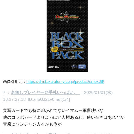
画像引用元：
https://dm.takaratomy.co.jp/product/dmex08/
7 ：
名無しプレイヤー＠手札いっぱい。
：2020/01/01(水)
18:37:27.18 ID:xnbUJ2Lv0.net[1/4]
実写カードでも特に叩かれてないイマムー軍曹凄いな
他のコラボカードよりよっぽど人権あるわ、使い辛さはあれだが
青魔にワンチャン入るかも位か