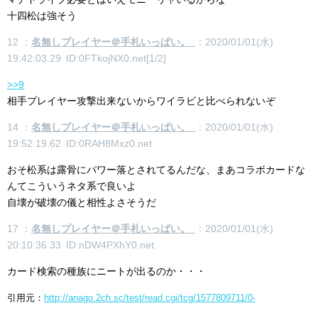
十四松は強そう
12 ：
名無しプレイヤー＠手札いっぱい。
：2020/01/01(水)
19:42:03.29 ID:0FTkojNX0.net[1/2]
>>9
相手プレイヤー攻撃出来ないからワイラビと比べられないぞ
14 ：
名無しプレイヤー＠手札いっぱい。
：2020/01/01(水)
19:52:19.62 ID:0RAH8Mxz0.net
おそ松系は露骨にパワー落とされてるんだな、まあコラボカードな
んてこういうネタ系で良いよ
自壊が破壊の儀と相性よさそうだ
17 ：
名無しプレイヤー＠手札いっぱい。
：2020/01/01(水)
20:10:36.33 ID:nDW4PXhY0.net
カード検索の種族にニートが出るのか・・・
引用元：
http://anago.2ch.sc/test/read.cgi/tcg/1577809711/0-