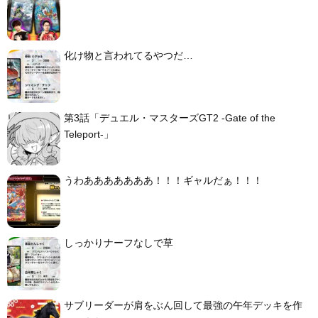
化け物と言われてるやつだ…
第3話「デュエル・マスターズGT2 -Gate of the
Teleport-」
うわあああああああ！！！ギャルだぁ！！！
しっかりナーフなしで草
サブリーダーが肩をぶん回して最強の午年デッキを作