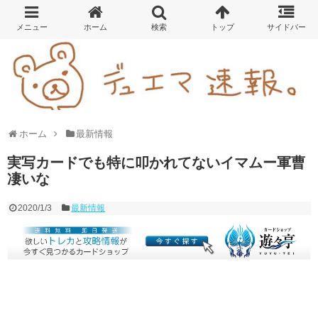
ホーム
最新情報
実写カードでも特に叩かれてないイマムー軍曹
凄いな
2020/1/3
最新情報