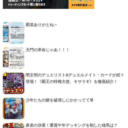
覇道ありがとね～
天門の革命じゃあ！！！
闇文明のデュエリスト&デュエルメイト・カードが続々
登場！《覇王の特権大使、キサラギ》を徹底紹介！
少年たちの癖を破壊しにかかってて草
鼻差の決着！重賞午年デッキングを制した雄馬は？