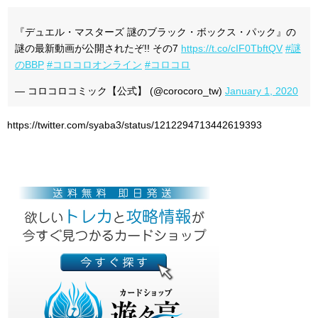
『デュエル・マスターズ 謎のブラック・ボックス・パック』の
謎の最新動画が公開されたぞ!! その7
https://t.co/cIF0TbftQV
#謎
のBBP
#コロコロオンライン
#コロコロ
— コロコロコミック【公式】 (@corocoro_tw)
January 1, 2020
https://twitter.com/syaba3/status/1212294713442619393