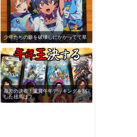
少年たちの癖を破壊しにかかってて草
鼻差の決着！重賞午年デッキングを制
した雄馬は？