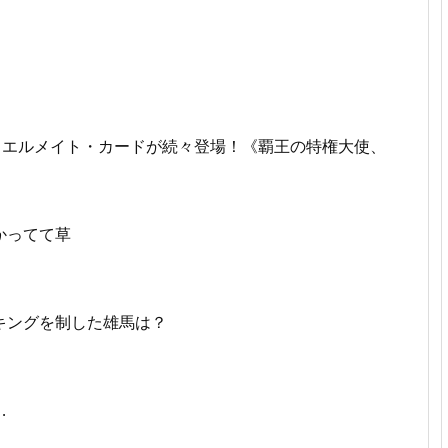
ュエルメイト・カードが続々登場！《覇王の特権大使、
かってて草
キングを制した雄馬は？
…