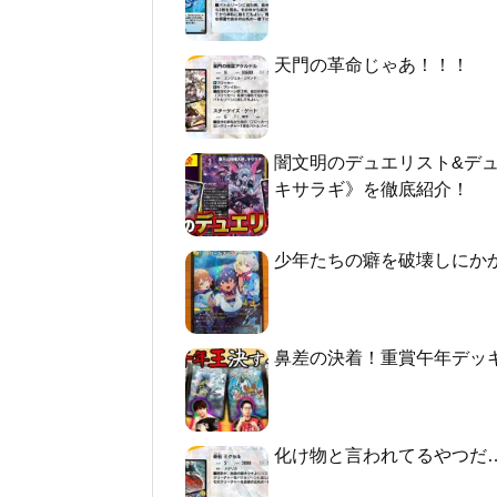
天門の革命じゃあ！！！
闇文明のデュエリスト&デ
キサラギ》を徹底紹介！
少年たちの癖を破壊しにか
鼻差の決着！重賞午年デッ
化け物と言われてるやつだ