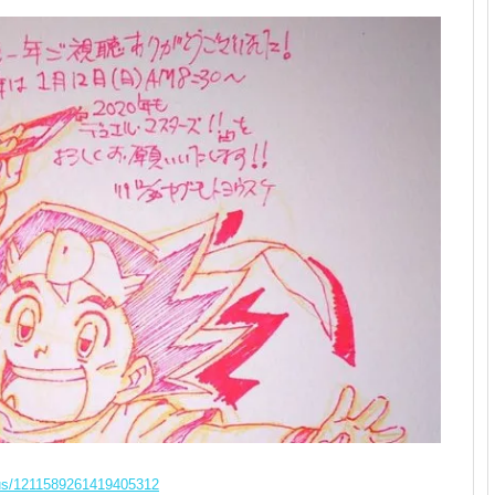
atus/1211589261419405312