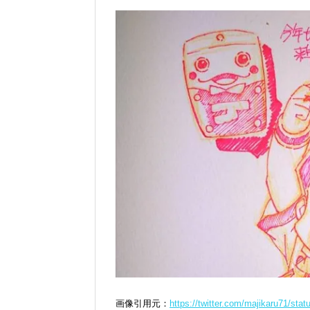
画像引用元：
https://twitter.com/majikaru71/st