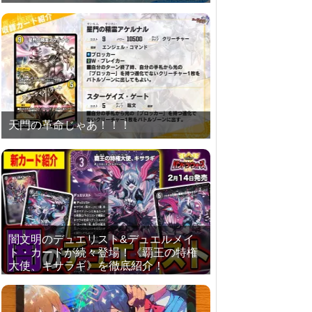
天門の革命じゃあ！！！
闇文明のデュエリスト&デュエルメイ
ト・カードが続々登場！《覇王の特権
大使、キサラギ》を徹底紹介！