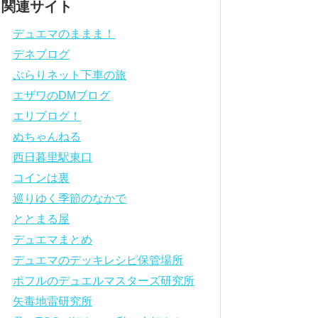
関連サイト
デュエマのままま！
デネブログ
ぶらりネット下車の旅
エザワのDMブログ
エリブログ！
ぬちゃんねる
西日暮里駅東口
コインは裏
巡りゆく季節のなかで
ととまる屋
デュエマまとめ
デュエマのデッキレシピ保管場所
ポフルのデュエルマスターズ研究所
矢毒地雷研究所