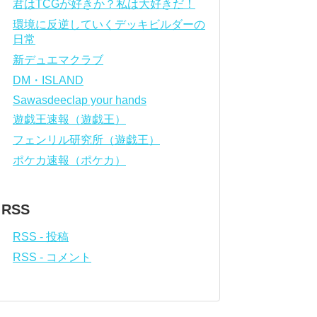
君はTCGが好きか？私は大好きだ！
環境に反逆していくデッキビルダーの
日常
新デュエマクラブ
DM・ISLAND
Sawasdeeclap your hands
遊戯王速報（遊戯王）
フェンリル研究所（遊戯王）
ポケカ速報（ポケカ）
RSS
RSS - 投稿
RSS - コメント