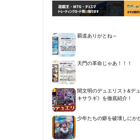
覇道ありがとね～
天門の革命じゃあ！！！
闇文明のデュエリスト&デ
キサラギ》を徹底紹介！
少年たちの癖を破壊しにか