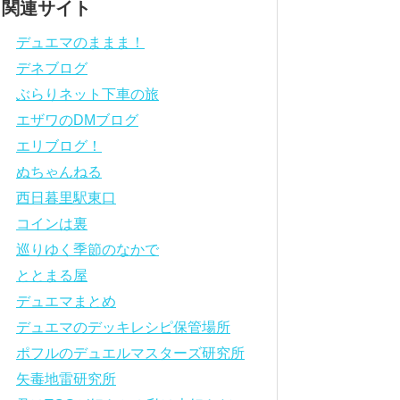
関連サイト
デュエマのままま！
デネブログ
ぶらりネット下車の旅
エザワのDMブログ
エリブログ！
ぬちゃんねる
西日暮里駅東口
コインは裏
巡りゆく季節のなかで
ととまる屋
デュエマまとめ
デュエマのデッキレシピ保管場所
ポフルのデュエルマスターズ研究所
矢毒地雷研究所