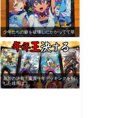
少年たちの癖を破壊しにかかってて草
鼻差の決着！重賞午年デッキングを制
した雄馬は？