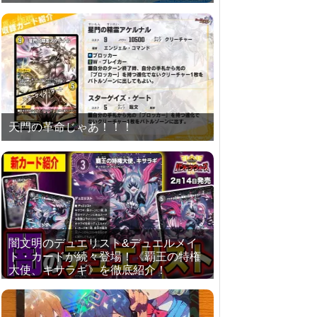
天門の革命じゃあ！！！
闇文明のデュエリスト&デュエルメイ
ト・カードが続々登場！《覇王の特権
大使、キサラギ》を徹底紹介！