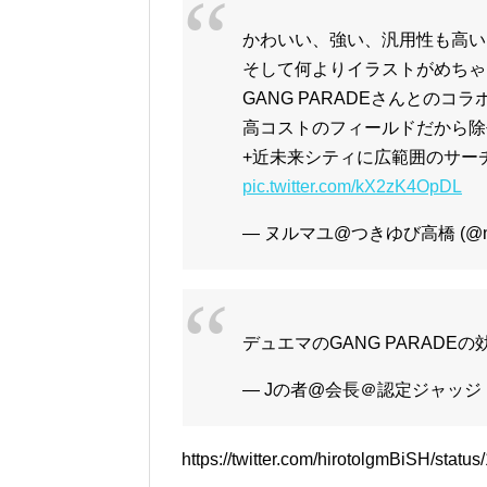
かわいい、強い、汎用性も高い
そして何よりイラストがめちゃ
GANG PARADEさんとの
高コストのフィールドだから除
+近未来シティに広範囲のサー
pic.twitter.com/kX2zK4OpDL
— ヌルマユ@つきゆび高橋 (@nuru
デュエマのGANG PARAD
— Jの者@会長＠認定ジャッジ (@
https://twitter.com/hirotolgmBiSH/sta