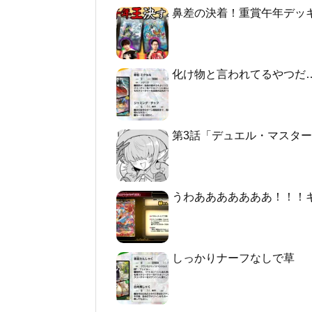
鼻差の決着！重賞午年デッ
化け物と言われてるやつだ
第3話「デュエル・マスターズGT2 -
うわあああああああ！！！
しっかりナーフなしで草