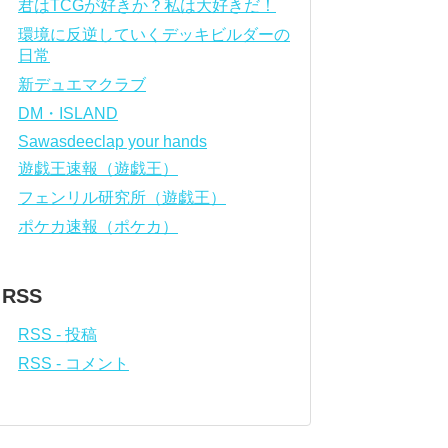
君はTCGが好きか？私は大好きだ！
環境に反逆していくデッキビルダーの
日常
新デュエマクラブ
DM・ISLAND
Sawasdeeclap your hands
遊戯王速報（遊戯王）
フェンリル研究所（遊戯王）
ポケカ速報（ポケカ）
RSS
RSS - 投稿
RSS - コメント