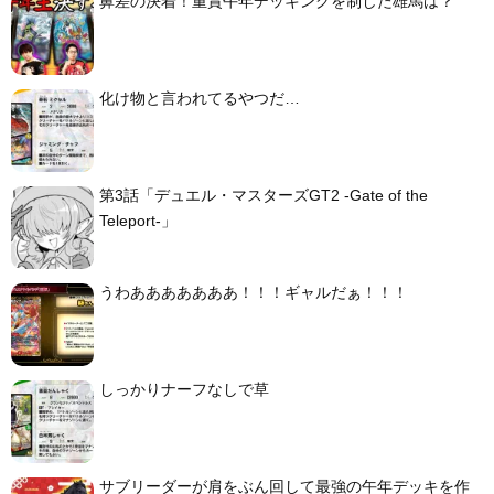
鼻差の決着！重賞午年デッキングを制した雄馬は？
化け物と言われてるやつだ…
第3話「デュエル・マスターズGT2 -Gate of the
Teleport-」
うわあああああああ！！！ギャルだぁ！！！
しっかりナーフなしで草
サブリーダーが肩をぶん回して最強の午年デッキを作