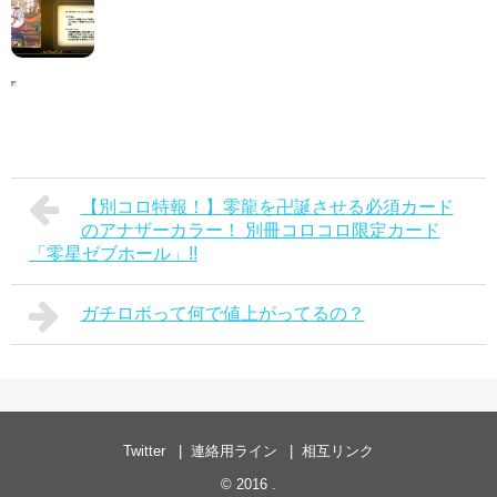
【別コロ特報！】零龍を卍誕させる必須カード
のアナザーカラー！ 別冊コロコロ限定カード
「零星ゼブホール」!!
ガチロボって何で値上がってるの？
Twitter
連絡用ライン
相互リンク
© 2016
.