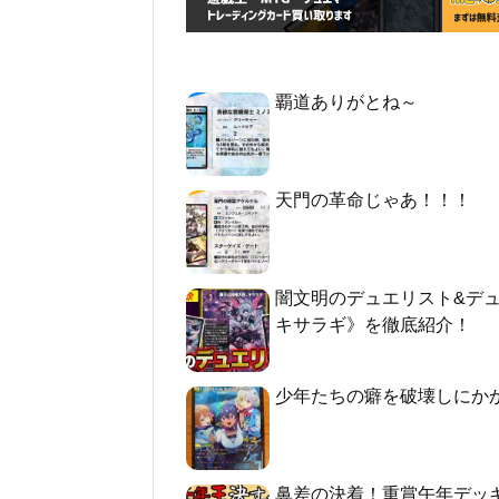
覇道ありがとね～
天門の革命じゃあ！！！
闇文明のデュエリスト&デ
キサラギ》を徹底紹介！
少年たちの癖を破壊しにか
鼻差の決着！重賞午年デッ