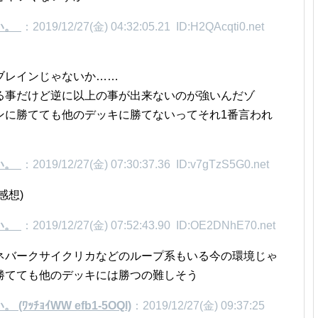
い。
：2019/12/27(金) 04:32:05.21 ID:H2QAcqti0.net
ブレインじゃないか……
る事だけど逆に以上の事が出来ないのが強いんだゾ
ンに勝てても他のデッキに勝てないってそれ1番言われ
い。
：2019/12/27(金) 07:30:37.36 ID:v7gTzS5G0.net
感想)
い。
：2019/12/27(金) 07:52:43.90 ID:OE2DNhE70.net
ネバークサイクリカなどのループ系もいる今の環境じゃ
勝てても他のデッキには勝つの難しそう
ﾁｮｲWW efb1-5OQl)
：2019/12/27(金) 09:37:25