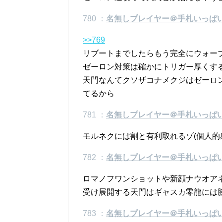
780 ：
名無しプレイヤー＠手札いっぱ
>>769
リブートまでしたらもう完全にウォー
ゼーロン対策は確かにトリガー厚くす
天門なんてクソザコナメクジはゼーロ
てるから
781 ：
名無しプレイヤー＠手札いっぱ
モルネクには割と有利取れるゾ(個人的
782 ：
名無しプレイヤー＠手札いっぱ
ロマノフワンショットや新顔ナウオア
受け展開する天門はギャスカ零龍には
783 ：
名無しプレイヤー＠手札いっぱい。 (ﾜｯ