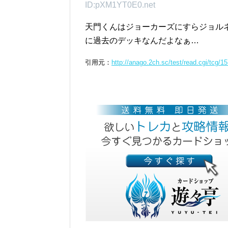
ID:pXM1YT0E0.net
天門くんはジョーカーズにすらジョル
に過去のデッキなんだよなぁ…
引用元：
http://anago.2ch.sc/test/read.cgi/tcg/1