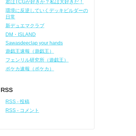
君はTCGが好きか？私は大好きだ！
環境に反逆していくデッキビルダーの
日常
新デュエマクラブ
DM・ISLAND
Sawasdeeclap your hands
遊戯王速報（遊戯王）
フェンリル研究所（遊戯王）
ポケカ速報（ポケカ）
RSS
RSS - 投稿
RSS - コメント