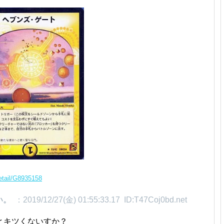
detail/G8935158
い。
：2019/12/27(金) 01:55:33.17 ID:T47Coj0bd.net
とキツくないすか？