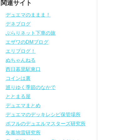
関連サイト
デュエマのままま！
デネブログ
ぶらりネット下車の旅
エザワのDMブログ
エリブログ！
ぬちゃんねる
西日暮里駅東口
コインは裏
巡りゆく季節のなかで
ととまる屋
デュエマまとめ
デュエマのデッキレシピ保管場所
ポフルのデュエルマスターズ研究所
矢毒地雷研究所