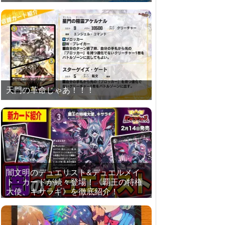
天門の革命じゃあ！！！
闇文明のデュエリスト&デュエルメイ
ト・カードが続々登場！《覇王の特権
大使、キサラギ》を徹底紹介！