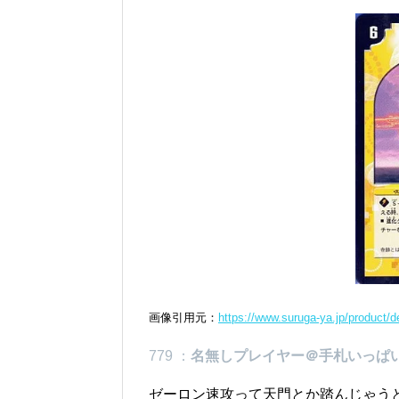
画像引用元：
https://www.suruga-ya.jp/product/
779 ：
名無しプレイヤー＠手札いっぱ
ゼーロン速攻って天門とか踏んじゃう