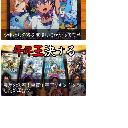
少年たちの癖を破壊しにかかってて草
鼻差の決着！重賞午年デッキングを制
した雄馬は？