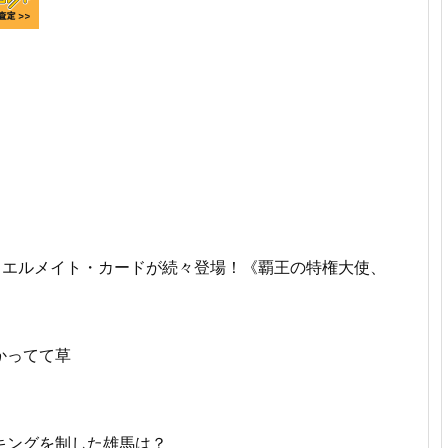
ュエルメイト・カードが続々登場！《覇王の特権大使、
かってて草
キングを制した雄馬は？