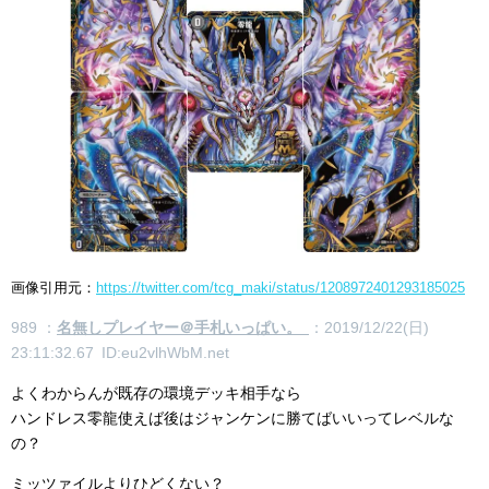
画像引用元：
https://twitter.com/tcg_maki/status/1208972401293185025
989 ：
名無しプレイヤー＠手札いっぱい。
：2019/12/22(日)
23:11:32.67 ID:eu2vlhWbM.net
よくわからんが既存の環境デッキ相手なら
ハンドレス零龍使えば後はジャンケンに勝てばいいってレベルな
の？
ミッツァイルよりひどくない？