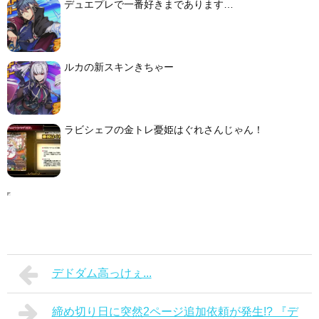
デュエプレで一番好きまであります…
ルカの新スキンきちゃー
ラビシェフの金トレ憂姫はぐれさんじゃん！
デドダム高っけぇ...
締め切り日に突然2ページ追加依頼が発生!? 『デ