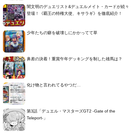
闇文明のデュエリスト&デュエルメイト・カードが続々
登場！《覇王の特権大使、キサラギ》を徹底紹介！
少年たちの癖を破壊しにかかってて草
鼻差の決着！重賞午年デッキングを制した雄馬は？
化け物と言われてるやつだ…
第3話「デュエル・マスターズGT2 -Gate of the
Teleport-」