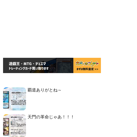
覇道ありがとね～
天門の革命じゃあ！！！