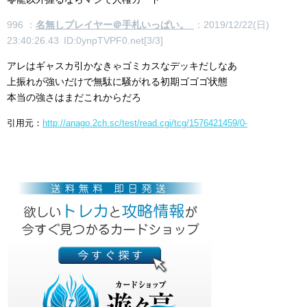
996 ：
名無しプレイヤー＠手札いっぱい。
：2019/12/22(日)
23:40:26.43 ID:0ynpTVPF0.net[3/3]
アレはギャスカ引かなきゃゴミカスなデッキだしなあ
上振れが強いだけで無駄に騒がれる初期ゴゴゴ状態
本当の強さはまだこれからだろ
引用元：
http://anago.2ch.sc/test/read.cgi/tcg/1576421459/0-