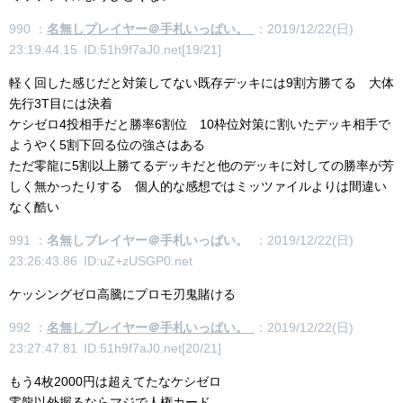
990 ：
名無しプレイヤー＠手札いっぱい。
：2019/12/22(日)
23:19:44.15 ID:51h9f7aJ0.net[19/21]
軽く回した感じだと対策してない既存デッキには9割方勝てる 大体
先行3T目には決着
ケシゼロ4投相手だと勝率6割位 10枠位対策に割いたデッキ相手で
ようやく5割下回る位の強さはある
ただ零龍に5割以上勝てるデッキだと他のデッキに対しての勝率が芳
しく無かったりする 個人的な感想ではミッツァイルよりは間違い
なく酷い
991 ：
名無しプレイヤー＠手札いっぱい。
：2019/12/22(日)
23:26:43.86 ID:uZ+zUSGP0.net
ケッシングゼロ高騰にプロモ刃鬼賭ける
992 ：
名無しプレイヤー＠手札いっぱい。
：2019/12/22(日)
23:27:47.81 ID:51h9f7aJ0.net[20/21]
もう4枚2000円は超えてたなケシゼロ
零龍以外握るならマジで人権カード