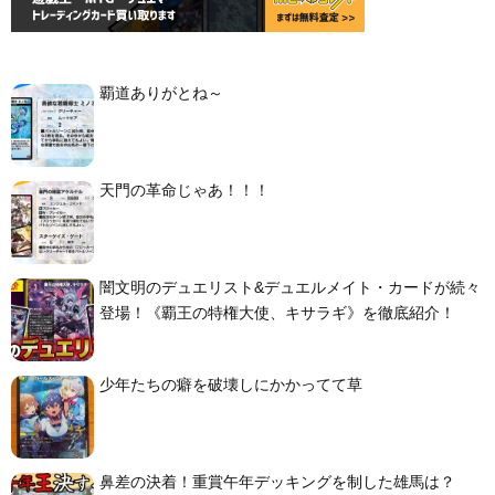
覇道ありがとね～
天門の革命じゃあ！！！
闇文明のデュエリスト&デュエルメイト・カードが続々
登場！《覇王の特権大使、キサラギ》を徹底紹介！
少年たちの癖を破壊しにかかってて草
鼻差の決着！重賞午年デッキングを制した雄馬は？