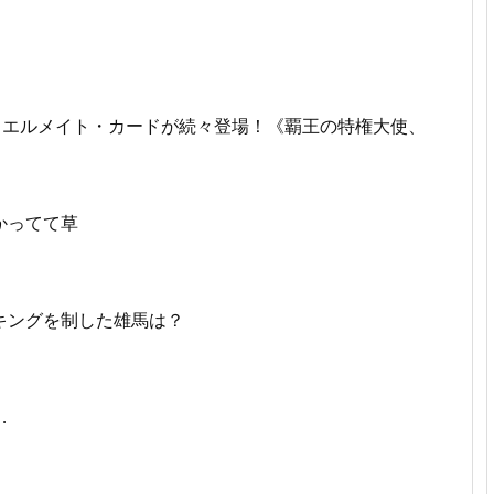
ュエルメイト・カードが続々登場！《覇王の特権大使、
かってて草
キングを制した雄馬は？
…