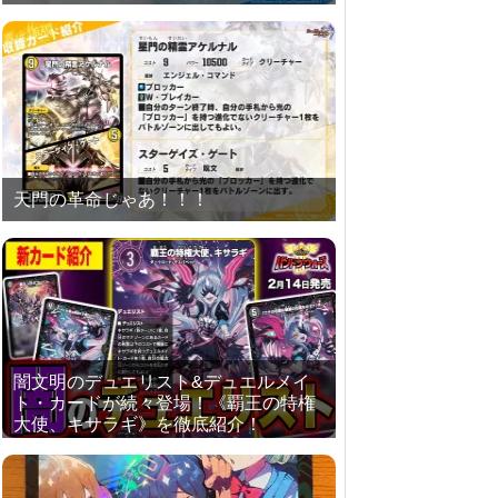
天門の革命じゃあ！！！
闇文明のデュエリスト&デュエルメイ
ト・カードが続々登場！《覇王の特権
大使、キサラギ》を徹底紹介！