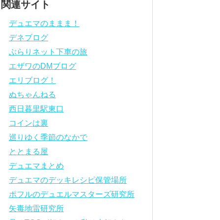
関連サイト
デュエマのままま！
デネブログ
ぶらりネット下車の旅
エザワのDMブログ
エリブログ！
ぬちゃんねる
西日暮里駅東口
コインは裏
巡りゆく季節のなかで
ととまる屋
デュエマまとめ
デュエマのデッキレシピ保管場所
ポフルのデュエルマスターズ研究所
矢毒地雷研究所