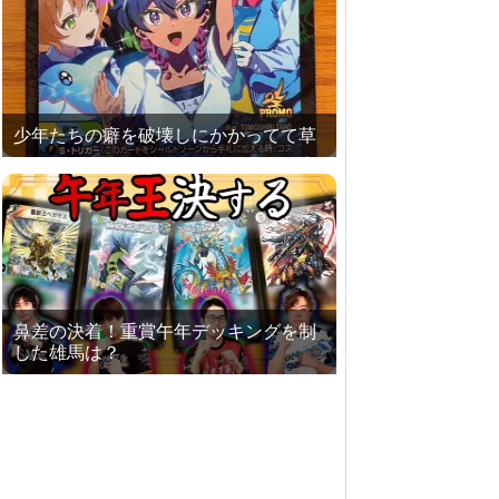
少年たちの癖を破壊しにかかってて草
鼻差の決着！重賞午年デッキングを制
した雄馬は？