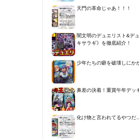
天門の革命じゃあ！！！
闇文明のデュエリスト&デ
キサラギ》を徹底紹介！
少年たちの癖を破壊しにか
鼻差の決着！重賞午年デッ
化け物と言われてるやつだ