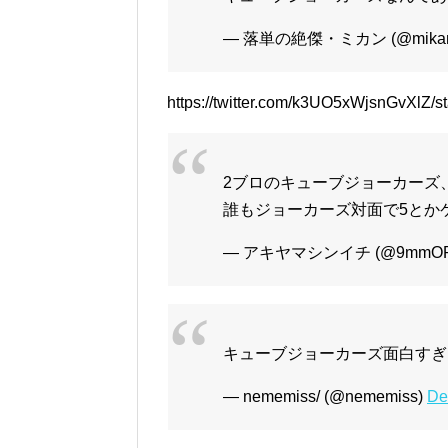
— 落単の絶傑・ミカン (@mikan_
https://twitter.com/k3UO5xWjsnGvXlZ
2ブロのキューブジョーカーズ
誰もジョーカーズ対面で5とか
— アキヤマシンイチ (@9mmORs
キューブジョーカーズ面白すぎ
— nememiss/ (@nememiss)
De