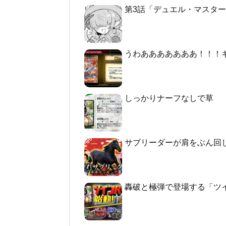
第3話「デュエル・マスターズGT2 -
うわあああああああ！！！
しっかりナーフなしで草
サブリーダーが肩をぶん回
轟破と極弾で登場する「ツ