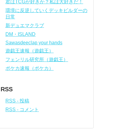
君はTCGが好きか？私は大好きだ！
環境に反逆していくデッキビルダーの
日常
新デュエマクラブ
DM・ISLAND
Sawasdeeclap your hands
遊戯王速報（遊戯王）
フェンリル研究所（遊戯王）
ポケカ速報（ポケカ）
RSS
RSS - 投稿
RSS - コメント