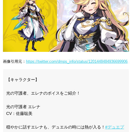
画像引用元：
https://twitter.com/dmps_info/status/1201448484936699906
【キャラクター】
光の守護者、エレナのボイスをご紹介！
光の守護者 エレナ
CV：佐藤聡美
穏やかに話すエレナも、デュエルの時には熱が入る！
#デュエプ