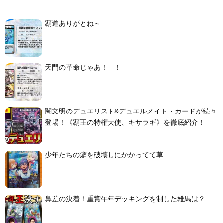
覇道ありがとね～
天門の革命じゃあ！！！
闇文明のデュエリスト&デュエルメイト・カードが続々
登場！《覇王の特権大使、キサラギ》を徹底紹介！
少年たちの癖を破壊しにかかってて草
鼻差の決着！重賞午年デッキングを制した雄馬は？