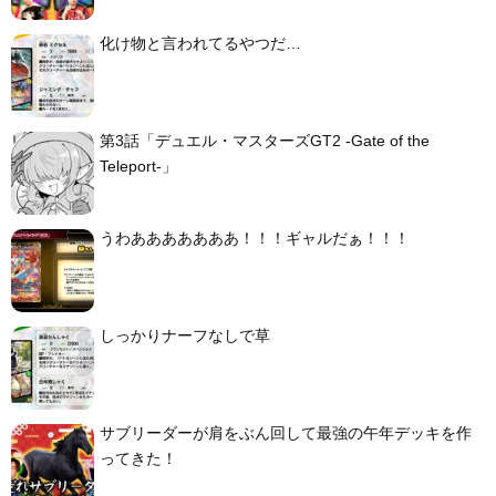
化け物と言われてるやつだ…
第3話「デュエル・マスターズGT2 -Gate of the
Teleport-」
うわあああああああ！！！ギャルだぁ！！！
しっかりナーフなしで草
サブリーダーが肩をぶん回して最強の午年デッキを作
ってきた！