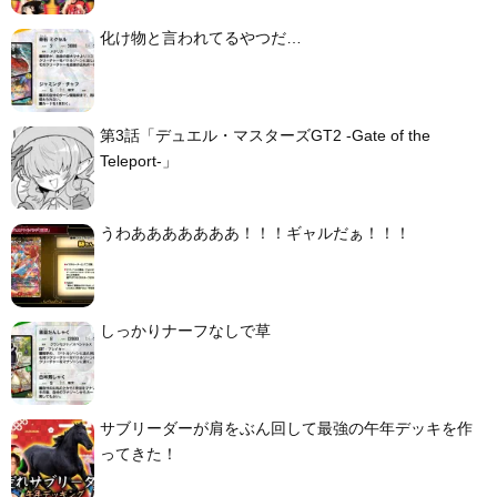
化け物と言われてるやつだ…
第3話「デュエル・マスターズGT2 -Gate of the
Teleport-」
うわあああああああ！！！ギャルだぁ！！！
しっかりナーフなしで草
サブリーダーが肩をぶん回して最強の午年デッキを作
ってきた！