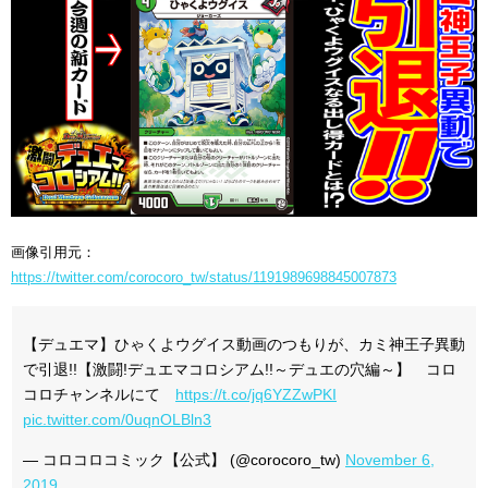
画像引用元：
https://twitter.com/corocoro_tw/status/1191989698845007873
【デュエマ】ひゃくよウグイス動画のつもりが、カミ神王子異動
で引退!!【激闘!デュエマコロシアム!!～デュエの穴編～】 コロ
コロチャンネルにて
https://t.co/jq6YZZwPKI
pic.twitter.com/0uqnOLBln3
— コロコロコミック【公式】 (@corocoro_tw)
November 6,
2019