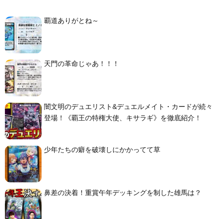
覇道ありがとね～
天門の革命じゃあ！！！
闇文明のデュエリスト&デュエルメイト・カードが続々
登場！《覇王の特権大使、キサラギ》を徹底紹介！
少年たちの癖を破壊しにかかってて草
鼻差の決着！重賞午年デッキングを制した雄馬は？