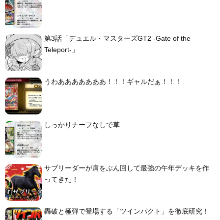
第3話「デュエル・マスターズGT2 -Gate of the
Teleport-」
うわあああああああ！！！ギャルだぁ！！！
しっかりナーフなしで草
サブリーダーが肩をぶん回して最強の午年デッキを作
ってきた！
轟破と極弾で登場する「ツインパクト」を徹底研究！