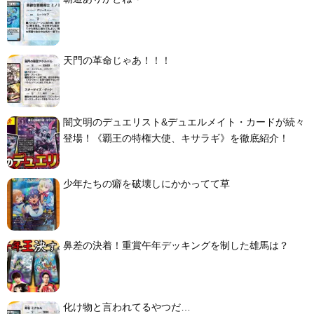
天門の革命じゃあ！！！
闇文明のデュエリスト&デュエルメイト・カードが続々
登場！《覇王の特権大使、キサラギ》を徹底紹介！
少年たちの癖を破壊しにかかってて草
鼻差の決着！重賞午年デッキングを制した雄馬は？
化け物と言われてるやつだ…