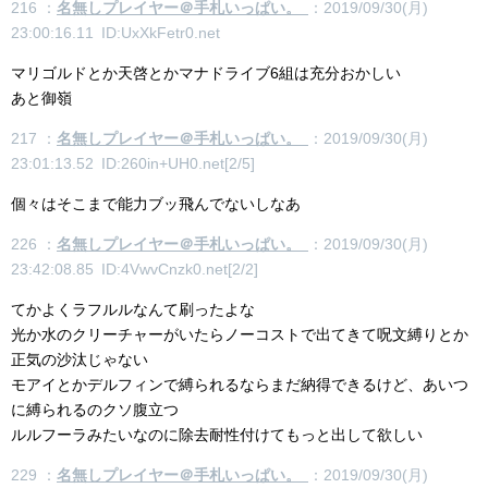
216 ：
名無しプレイヤー＠手札いっぱい。
：2019/09/30(月)
23:00:16.11 ID:UxXkFetr0.net
マリゴルドとか天啓とかマナドライブ6組は充分おかしい
あと御嶺
217 ：
名無しプレイヤー＠手札いっぱい。
：2019/09/30(月)
23:01:13.52 ID:260in+UH0.net[2/5]
個々はそこまで能力ブッ飛んでないしなあ
226 ：
名無しプレイヤー＠手札いっぱい。
：2019/09/30(月)
23:42:08.85 ID:4VwvCnzk0.net[2/2]
てかよくラフルルなんて刷ったよな
光か水のクリーチャーがいたらノーコストで出てきて呪文縛りとか
正気の沙汰じゃない
モアイとかデルフィンで縛られるならまだ納得できるけど、あいつ
に縛られるのクソ腹立つ
ルルフーラみたいなのに除去耐性付けてもっと出して欲しい
229 ：
名無しプレイヤー＠手札いっぱい。
：2019/09/30(月)