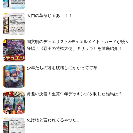
天門の革命じゃあ！！！
闇文明のデュエリスト&デュエルメイト・カードが続々
登場！《覇王の特権大使、キサラギ》を徹底紹介！
少年たちの癖を破壊しにかかってて草
鼻差の決着！重賞午年デッキングを制した雄馬は？
化け物と言われてるやつだ…