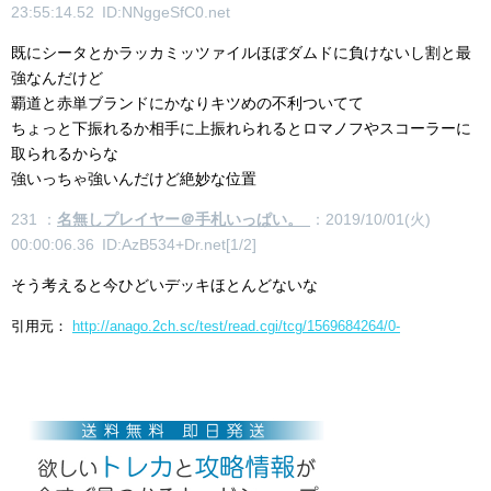
23:55:14.52 ID:NNggeSfC0.net
既にシータとかラッカミッツァイルほぼダムドに負けないし割と最
強なんだけど
覇道と赤単ブランドにかなりキツめの不利ついてて
ちょっと下振れるか相手に上振れられるとロマノフやスコーラーに
取られるからな
強いっちゃ強いんだけど絶妙な位置
231 ：
名無しプレイヤー＠手札いっぱい。
：2019/10/01(火)
00:00:06.36 ID:AzB534+Dr.net[1/2]
そう考えると今ひどいデッキほとんどないな
引用元：
http://anago.2ch.sc/test/read.cgi/tcg/1569684264/0-