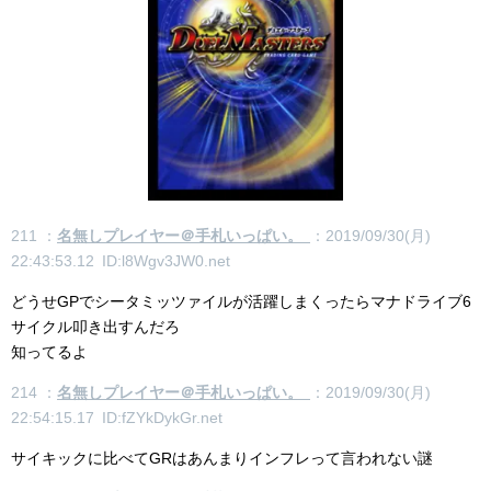
211 ：
名無しプレイヤー＠手札いっぱい。
：2019/09/30(月)
22:43:53.12 ID:l8Wgv3JW0.net
どうせGPでシータミッツァイルが活躍しまくったらマナドライブ6
サイクル叩き出すんだろ
知ってるよ
214 ：
名無しプレイヤー＠手札いっぱい。
：2019/09/30(月)
22:54:15.17 ID:fZYkDykGr.net
サイキックに比べてGRはあんまりインフレって言われない謎