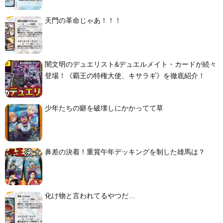
天門の革命じゃあ！！！
闇文明のデュエリスト&デュエルメイト・カードが続々
登場！《覇王の特権大使、キサラギ》を徹底紹介！
少年たちの癖を破壊しにかかってて草
鼻差の決着！重賞午年デッキングを制した雄馬は？
化け物と言われてるやつだ…