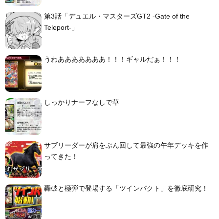
第3話「デュエル・マスターズGT2 -Gate of the
Teleport-」
うわあああああああ！！！ギャルだぁ！！！
しっかりナーフなしで草
サブリーダーが肩をぶん回して最強の午年デッキを作
ってきた！
轟破と極弾で登場する「ツインパクト」を徹底研究！