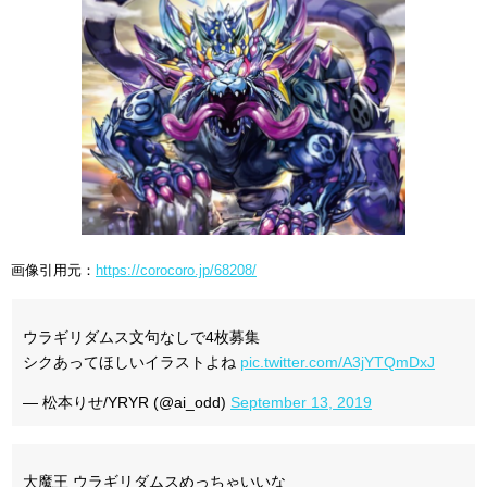
画像引用元：
https://corocoro.jp/68208/
ウラギリダムス文句なしで4枚募集
シクあってほしいイラストよね
pic.twitter.com/A3jYTQmDxJ
— 松本りせ/YRYR (@ai_odd)
September 13, 2019
大魔王 ウラギリダムスめっちゃいいな