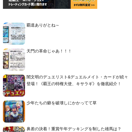
覇道ありがとね～
天門の革命じゃあ！！！
闇文明のデュエリスト&デュエルメイト・カードが続々
登場！《覇王の特権大使、キサラギ》を徹底紹介！
少年たちの癖を破壊しにかかってて草
鼻差の決着！重賞午年デッキングを制した雄馬は？