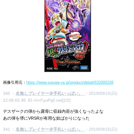
画像引用元：
https://www.suruga-ya.jp/product/detail/632000328
340 ：
名無しプレイヤー＠手札いっぱい。
：2019/09/15(日)
22:06:02.46 ID:+h+FyuPq0.net[2/2]
デスザークの弾から露骨に収録内容が強くなったよな
あの弾を堺にVRSRが有用な奴ばかりになった
341 ：
名無しプレイヤー＠手札いっぱい。
：2019/09/15(日)