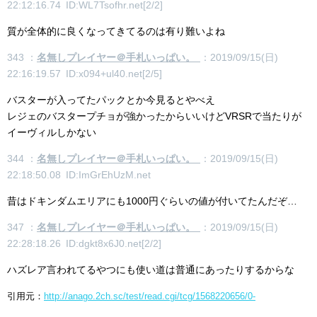
22:12:16.74 ID:WL7Tsofhr.net[2/2]
質が全体的に良くなってきてるのは有り難いよね
343 ：
名無しプレイヤー＠手札いっぱい。
：2019/09/15(日)
22:16:19.57 ID:x094+ul40.net[2/5]
バスターが入ってたパックとか今見るとやべえ
レジェのバスタープチョが強かったからいいけどVRSRで当たりが
イーヴィルしかない
344 ：
名無しプレイヤー＠手札いっぱい。
：2019/09/15(日)
22:18:50.08 ID:ImGrEhUzM.net
昔はドキンダムエリアにも1000円ぐらいの値が付いてたんだぞ…
347 ：
名無しプレイヤー＠手札いっぱい。
：2019/09/15(日)
22:28:18.26 ID:dgkt8x6J0.net[2/2]
ハズレア言われてるやつにも使い道は普通にあったりするからな
引用元：
http://anago.2ch.sc/test/read.cgi/tcg/1568220656/0-