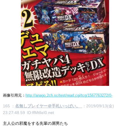
画像引用元：
http://anago.2ch.sc/test/read.cgi/tcg/1567763272/0-
165 ：
名無しプレイヤー＠手札いっぱい。
：2019/09/13(金)
23:27:48.59 ID:ffMtlIeI0.net
主人公の邪魔をする先輩の屑男たち