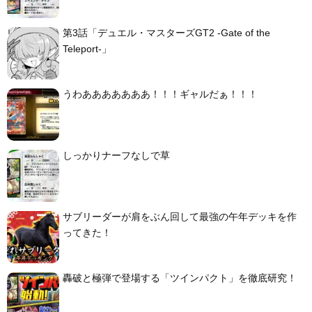
第3話「デュエル・マスターズGT2 -Gate of the
Teleport-」
うわあああああああ！！！ギャルだぁ！！！
しっかりナーフなしで草
サブリーダーが肩をぶん回して最強の午年デッキを作
ってきた！
轟破と極弾で登場する「ツインパクト」を徹底研究！