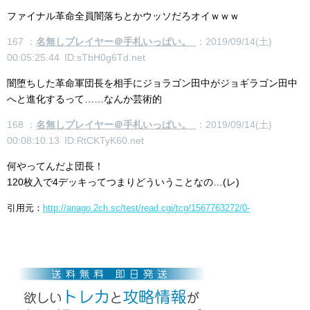
ファイナル革命全員闇落ちとかウッソだろオイｗｗｗ
167 ：
名無しプレイヤー＠手札いっぱい。
：2019/09/14(土)
00:05:25.44 ID:sTbH0g6Td.net
闇堕ちした革命軍団長を相手にジョラゴン田中がジョギラゴン田中
へと進化するって……なんか芸術的
168 ：
名無しプレイヤー＠手札いっぱい。
：2019/09/14(土)
00:08:10.13 ID:RtCKTyK60.net
何やってんだよ団長！
120枚入で4デッキってつまりどういうことなの…(レ)
引用元：
http://anago.2ch.sc/test/read.cgi/tcg/1567763272/0-