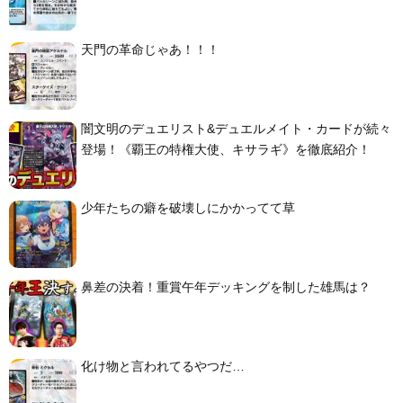
天門の革命じゃあ！！！
闇文明のデュエリスト&デュエルメイト・カードが続々
登場！《覇王の特権大使、キサラギ》を徹底紹介！
少年たちの癖を破壊しにかかってて草
鼻差の決着！重賞午年デッキングを制した雄馬は？
化け物と言われてるやつだ…