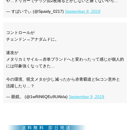
や…トリガーでテック団2枚捲るとかしないと勝てないやろ…
— すぱいでぃ (@Spaidy_0217)
September 8, 2019
コントロールが
チェンドン→アナダムドに。
速攻が
メタリカミサイル→赤単ブランドへと変わったって感じが個人的
には印象強くなってきた…
今の環境、呪文メタが少し減ったから赤青覇道と5cコン意外と
活躍したり…？
— 眼鏡。 (@1wRiN6QEu9UAbIa)
September 9, 2019