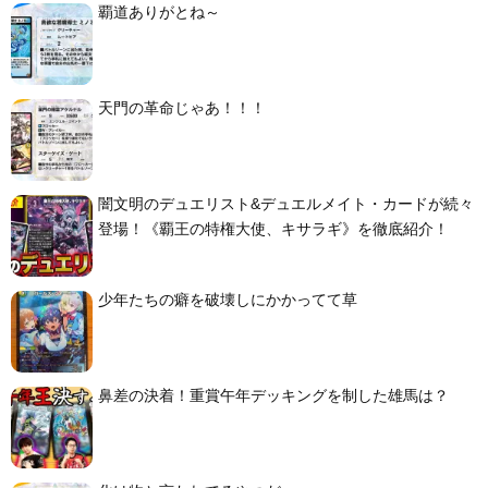
覇道ありがとね～
天門の革命じゃあ！！！
闇文明のデュエリスト&デュエルメイト・カードが続々
登場！《覇王の特権大使、キサラギ》を徹底紹介！
少年たちの癖を破壊しにかかってて草
鼻差の決着！重賞午年デッキングを制した雄馬は？