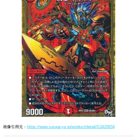
画像引用元：
https://www.suruga-ya.jp/product/detail/G3420934