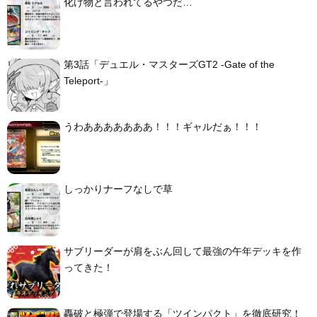
化け物と言われてるやつだ…
第3話「デュエル・マスターズGT2 -Gate of the
Teleport-」
うわあああああああ！！！ギャルだぁ！！！
しっかりナーフなしで草
サブリーダーが肩をぶん回して最強の午年デッキを作
ってきた！
轟破と極弾で登場する「ツインパクト」を徹底研究！