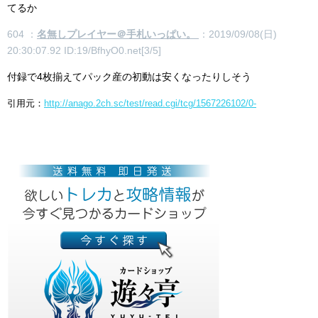
てるか
604 ：
名無しプレイヤー＠手札いっぱい。
：2019/09/08(日)
20:30:07.92 ID:19/BfhyO0.net[3/5]
付録で4枚揃えてパック産の初動は安くなったりしそう
引用元：
http://anago.2ch.sc/test/read.cgi/tcg/1567226102/0-