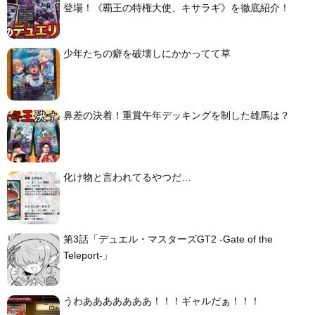
登場！《覇王の特権大使、キサラギ》を徹底紹介！
少年たちの癖を破壊しにかかってて草
鼻差の決着！重賞午年デッキングを制した雄馬は？
化け物と言われてるやつだ…
第3話「デュエル・マスターズGT2 -Gate of the
Teleport-」
うわあああああああ！！！ギャルだぁ！！！