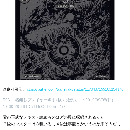
画像引用元：
https://twitter.com/tcg_maki/status/1170487155103154176
596 ：
名無しプレイヤー＠手札いっぱい。
：2019/09/08(日)
19:30:29.38 ID:kTITsOuE0.net[1/2]
零の正式なテキスト読めるのはどの段に収録されるんだ
３段のマスターは３種いるし４段は零龍とかいうのが来そうだし