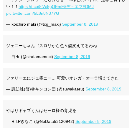
い！！
https://t.co/8lWi5gOEmF
#デュエマ
#DMJ
pic.twitter.com/5L8n8N37YG
— koichiro maki (@tcg_maki)
September 8, 2019
ジェニーちゃんゴスロリから色々姿変えてるわね
— 白玉 (@siratamamoci)
September 8, 2019
ファリーエにジェ霊ニー… 可愛いオレガ・オーラ増えてきた
— 諏訪蛙(蟹)＠キンコン団 (@suwakaeru)
September 8, 2019
やはりギャプくんはゼーロ様の育児を…
— R.I.Pきなこ (@NoData53120942)
September 8, 2019