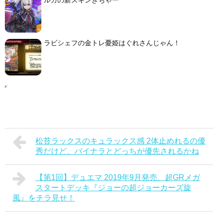
ラビシェフの金トレ憂姫はぐれさんじゃん！
松苔ラックスのキュラックス感 2体止めれるの優
秀だけど、バイナラとどっちが優先されるかね
【第1回】デュエマ 2019年9月発売、超GRメガ
スタートデッキ『ジョーの超ジョーカーズ旋
風』をチラ見せ！