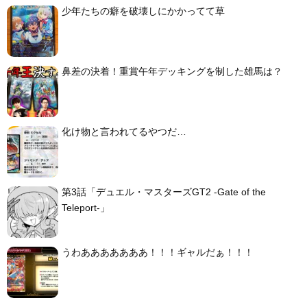
少年たちの癖を破壊しにかかってて草
鼻差の決着！重賞午年デッキングを制した雄馬は？
化け物と言われてるやつだ…
第3話「デュエル・マスターズGT2 -Gate of the
Teleport-」
うわあああああああ！！！ギャルだぁ！！！