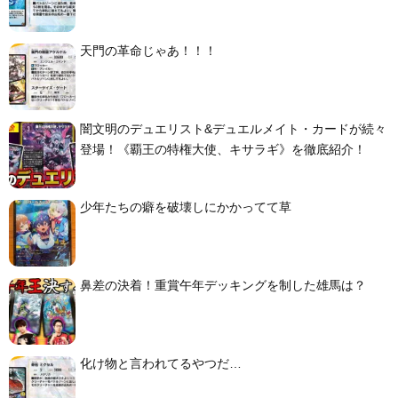
天門の革命じゃあ！！！
闇文明のデュエリスト&デュエルメイト・カードが続々
登場！《覇王の特権大使、キサラギ》を徹底紹介！
少年たちの癖を破壊しにかかってて草
鼻差の決着！重賞午年デッキングを制した雄馬は？
化け物と言われてるやつだ…