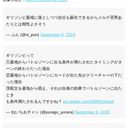
ギリゾンビ墓地に落としつつ自分も蘇生できるからメルゲ否男あ
たりとは相性よさそう
— ぷん (@si_pun)
September 6, 2019
ギリゾンビって
①墓地からバトルゾーンに出る条件が満たされたタイミングがタ
ーンの終わりだった場合
②墓地からバトルゾーンにカードが出た先がクリーチャーの下だ
った場合
③呪文を墓地から唱え、それが自身の効果でバトルゾーンに出た
とき
も条件満たされるんですかね？
pic.twitter.com/fJWKErHwqX
— ねいちおチャン (@yuragu_yurara)
September 6, 2019