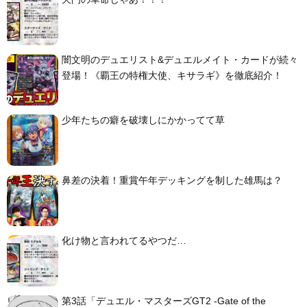
闇文明のデュエリスト&デュエルメイト・カードが続々
登場！《覇王の特権大使、キサラギ》を徹底紹介！
少年たちの癖を破壊しにかかってて草
鼻差の決着！重賞午年デッキングを制した雄馬は？
化け物と言われてるやつだ…
第3話「デュエル・マスターズGT2 -Gate of the