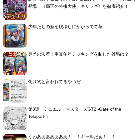
登場！《覇王の特権大使、キサラギ》を徹底紹介！
少年たちの癖を破壊しにかかってて草
鼻差の決着！重賞午年デッキングを制した雄馬は？
化け物と言われてるやつだ…
第3話「デュエル・マスターズGT2 -Gate of the
Teleport-」
うわあああああああ！！！ギャルだぁ！！！