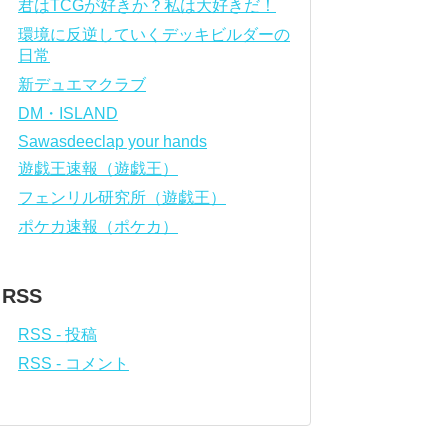
君はTCGが好きか？私は大好きだ！
環境に反逆していくデッキビルダーの
日常
新デュエマクラブ
DM・ISLAND
Sawasdeeclap your hands
遊戯王速報（遊戯王）
フェンリル研究所（遊戯王）
ポケカ速報（ポケカ）
RSS
RSS - 投稿
RSS - コメント