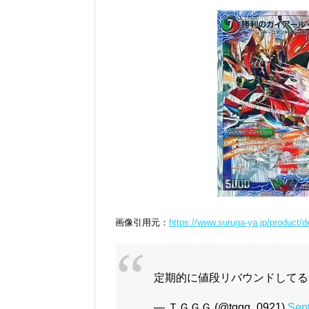
画像引用元：
https://www.suruga-ya.jp/product/
定期的に値段リバウンドしてる
— ＴＧＧＧ (@tggg_0921)
Sep