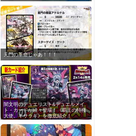
天門の革命じゃあ！！！
闇文明のデュエリスト&デュエルメイ
ト・カードが続々登場！《覇王の特権
大使、キサラギ》を徹底紹介！