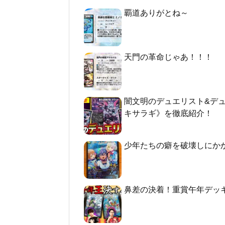
覇道ありがとね～
天門の革命じゃあ！！！
闇文明のデュエリスト&デ
キサラギ》を徹底紹介！
少年たちの癖を破壊しにか
鼻差の決着！重賞午年デッ