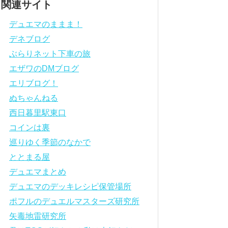
関連サイト
デュエマのままま！
デネブログ
ぶらりネット下車の旅
エザワのDMブログ
エリブログ！
ぬちゃんねる
西日暮里駅東口
コインは裏
巡りゆく季節のなかで
ととまる屋
デュエマまとめ
デュエマのデッキレシピ保管場所
ポフルのデュエルマスターズ研究所
矢毒地雷研究所