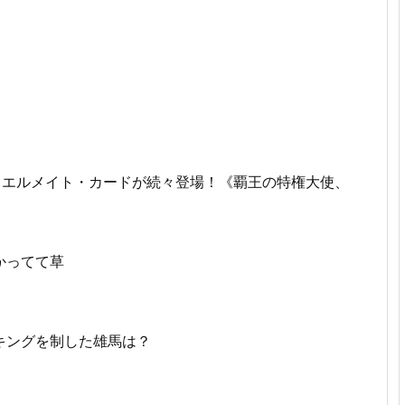
ュエルメイト・カードが続々登場！《覇王の特権大使、
かってて草
キングを制した雄馬は？