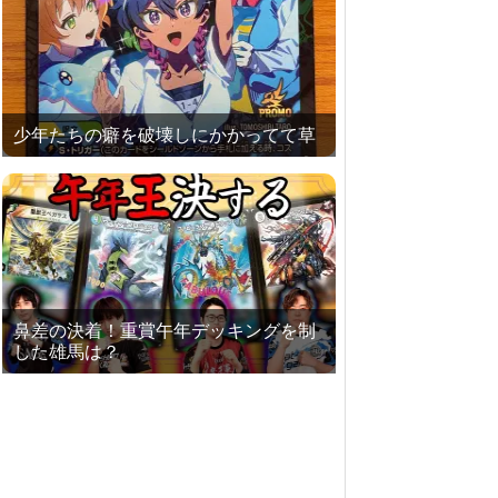
少年たちの癖を破壊しにかかってて草
鼻差の決着！重賞午年デッキングを制
した雄馬は？