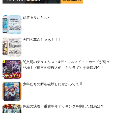
覇道ありがとね～
天門の革命じゃあ！！！
闇文明のデュエリスト&デュエルメイト・カードが続々
登場！《覇王の特権大使、キサラギ》を徹底紹介！
少年たちの癖を破壊しにかかってて草
鼻差の決着！重賞午年デッキングを制した雄馬は？