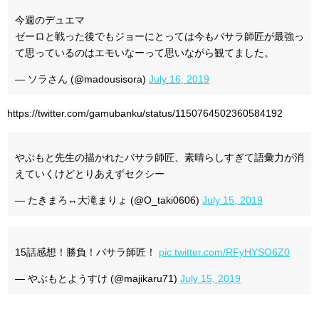
今週のデュエマ
ゼーロと戦った後でもジョーにとっては今もバサラ師匠が最強っ
て思っているのはエモいなーって思いながら観てました。
— ソラさん (@madousisora)
July 16, 2019
https://twitter.com/gamubanku/status/1150764502360584192
やぶもと先生の描かれたバサラ師匠、素晴らしすぎて語彙力が消
えていくけどとりあえずセクシー
— たきまろ↔大滝まりょ (@O_taki0606)
July 15, 2019
15話感想！勝負！バサラ師匠！
pic.twitter.com/RFyHYSO6Z0
— やぶもとようすけ (@majikaru71)
July 15, 2019