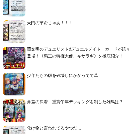
天門の革命じゃあ！！！
闇文明のデュエリスト&デュエルメイト・カードが続々
登場！《覇王の特権大使、キサラギ》を徹底紹介！
少年たちの癖を破壊しにかかってて草
鼻差の決着！重賞午年デッキングを制した雄馬は？
化け物と言われてるやつだ…