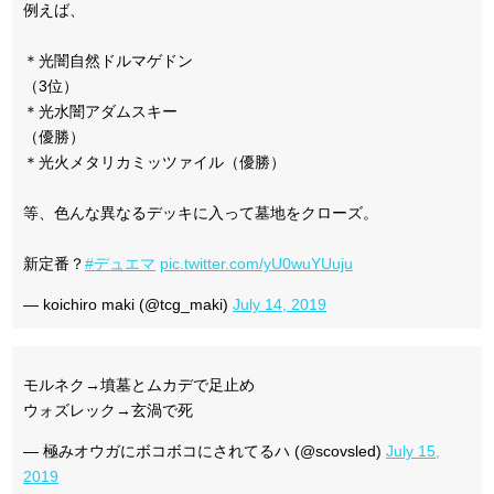
例えば、
＊光闇自然ドルマゲドン
（3位）
＊光水闇アダムスキー
（優勝）
＊光火メタリカミッツァイル（優勝）
等、色んな異なるデッキに入って墓地をクローズ。
新定番？
#デュエマ
pic.twitter.com/yU0wuYUuju
— koichiro maki (@tcg_maki)
July 14, 2019
モルネク→墳墓とムカデで足止め
ウォズレック→玄渦で死
— 極みオウガにボコボコにされてるハ (@scovsled)
July 15,
2019