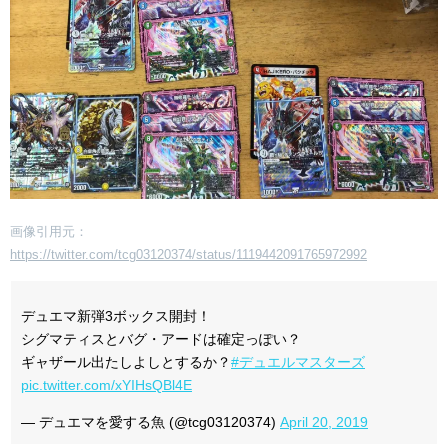
画像引用元：
https://twitter.com/tcg03120374/status/1119442091765972992
デュエマ新弾3ボックス開封！
シグマティスとバグ・アードは確定っぽい？
ギャザール出たしよしとするか？
#デュエルマスターズ
pic.twitter.com/xYIHsQBl4E
— デュエマを愛する魚 (@tcg03120374)
April 20, 2019