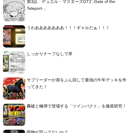
第3話「デュエル・マスターズGT2 -Gate of the
Teleport-」
うわあああああああ！！！ギャルだぁ！！！
しっかりナーフなしで草
サブリーダーが肩をぶん回して最強の午年デッキを作
ってきた！
轟破と極弾で登場する「ツインパクト」を徹底研究！
呪物が写ってないか？