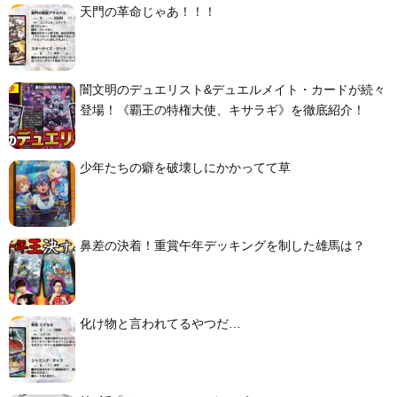
天門の革命じゃあ！！！
闇文明のデュエリスト&デュエルメイト・カードが続々
登場！《覇王の特権大使、キサラギ》を徹底紹介！
少年たちの癖を破壊しにかかってて草
鼻差の決着！重賞午年デッキングを制した雄馬は？
化け物と言われてるやつだ…