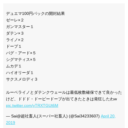
デュエマ100円パックの開封結果
ゼーレ×２
ガンマスター１
ダテン×３
ライノ×２
ドープ１
バグ・アード×５
シグマティス×５
ムカデ１
ハイオリーダ１
サクスメロディ３
ルーベライノとダテンクウェールは最低枚数確保できて良かった
けど、ドドド・ドーピードープが出てきたときは発狂したわw
pic.twitter.com/yTRXTGUt6M
— Sai@超社畜人(スーパー社畜人) (@Sai34233607)
April 20,
2019